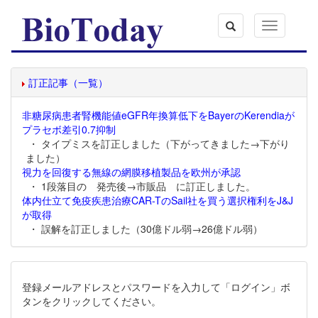
Toggle
navigation
訂正記事（一覧）
非糖尿病患者腎機能値eGFR年換算低下をBayerのKerendiaが
プラセボ差引0.7抑制
・ タイプミスを訂正しました（下がってきました→下がり
ました）
視力を回復する無線の網膜移植製品を欧州が承認
・ 1段落目の 発売後→市販品 に訂正しました。
体内仕立て免疫疾患治療CAR-TのSail社を買う選択権利をJ&J
が取得
・ 誤解を訂正しました（30億ドル弱→26億ドル弱）
登録メールアドレスとパスワードを入力して「ログイン」ボ
タンをクリックしてください。