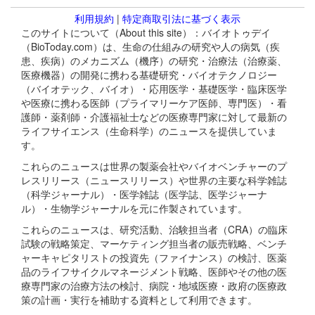
利用規約
|
特定商取引法に基づく表示
このサイトについて（About this site）：バイオトゥデイ
（BioToday.com）は、生命の仕組みの研究や人の病気（疾
患、疾病）のメカニズム（機序）の研究・治療法（治療薬、
医療機器）の開発に携わる基礎研究・バイオテクノロジー
（バイオテック、バイオ）・応用医学・基礎医学・臨床医学
や医療に携わる医師（プライマリーケア医師、専門医）・看
護師・薬剤師・介護福祉士などの医療専門家に対して最新の
ライフサイエンス（生命科学）のニュースを提供していま
す。
これらのニュースは世界の製薬会社やバイオベンチャーのプ
レスリリース（ニュースリリース）や世界の主要な科学雑誌
（科学ジャーナル）・医学雑誌（医学誌、医学ジャーナ
ル）・生物学ジャーナルを元に作製されています。
これらのニュースは、研究活動、治験担当者（CRA）の臨床
試験の戦略策定、マーケティング担当者の販売戦略、ベンチ
ャーキャピタリストの投資先（ファイナンス）の検討、医薬
品のライフサイクルマネージメント戦略、医師やその他の医
療専門家の治療方法の検討、病院・地域医療・政府の医療政
策の計画・実行を補助する資料として利用できます。