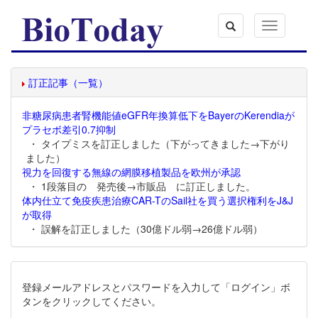
Toggle
navigation
訂正記事（一覧）
非糖尿病患者腎機能値eGFR年換算低下をBayerのKerendiaが
プラセボ差引0.7抑制
・ タイプミスを訂正しました（下がってきました→下がり
ました）
視力を回復する無線の網膜移植製品を欧州が承認
・ 1段落目の 発売後→市販品 に訂正しました。
体内仕立て免疫疾患治療CAR-TのSail社を買う選択権利をJ&J
が取得
・ 誤解を訂正しました（30億ドル弱→26億ドル弱）
登録メールアドレスとパスワードを入力して「ログイン」ボ
タンをクリックしてください。