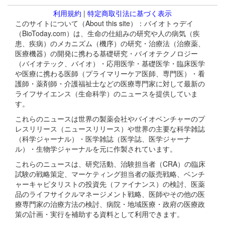
利用規約
|
特定商取引法に基づく表示
このサイトについて（About this site）：バイオトゥデイ
（BioToday.com）は、生命の仕組みの研究や人の病気（疾
患、疾病）のメカニズム（機序）の研究・治療法（治療薬、
医療機器）の開発に携わる基礎研究・バイオテクノロジー
（バイオテック、バイオ）・応用医学・基礎医学・臨床医学
や医療に携わる医師（プライマリーケア医師、専門医）・看
護師・薬剤師・介護福祉士などの医療専門家に対して最新の
ライフサイエンス（生命科学）のニュースを提供していま
す。
これらのニュースは世界の製薬会社やバイオベンチャーのプ
レスリリース（ニュースリリース）や世界の主要な科学雑誌
（科学ジャーナル）・医学雑誌（医学誌、医学ジャーナ
ル）・生物学ジャーナルを元に作製されています。
これらのニュースは、研究活動、治験担当者（CRA）の臨床
試験の戦略策定、マーケティング担当者の販売戦略、ベンチ
ャーキャピタリストの投資先（ファイナンス）の検討、医薬
品のライフサイクルマネージメント戦略、医師やその他の医
療専門家の治療方法の検討、病院・地域医療・政府の医療政
策の計画・実行を補助する資料として利用できます。