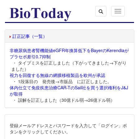
Toggle
navigation
訂正記事（一覧）
非糖尿病患者腎機能値eGFR年換算低下をBayerのKerendiaが
プラセボ差引0.7抑制
・ タイプミスを訂正しました（下がってきました→下がり
ました）
視力を回復する無線の網膜移植製品を欧州が承認
・ 1段落目の 発売後→市販品 に訂正しました。
体内仕立て免疫疾患治療CAR-TのSail社を買う選択権利をJ&J
が取得
・ 誤解を訂正しました（30億ドル弱→26億ドル弱）
登録メールアドレスとパスワードを入力して「ログイン」ボ
タンをクリックしてください。