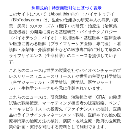
利用規約
|
特定商取引法に基づく表示
このサイトについて（About this site）：バイオトゥデイ
（BioToday.com）は、生命の仕組みの研究や人の病気（疾
患、疾病）のメカニズム（機序）の研究・治療法（治療薬、
医療機器）の開発に携わる基礎研究・バイオテクノロジー
（バイオテック、バイオ）・応用医学・基礎医学・臨床医学
や医療に携わる医師（プライマリーケア医師、専門医）・看
護師・薬剤師・介護福祉士などの医療専門家に対して最新の
ライフサイエンス（生命科学）のニュースを提供していま
す。
これらのニュースは世界の製薬会社やバイオベンチャーのプ
レスリリース（ニュースリリース）や世界の主要な科学雑誌
（科学ジャーナル）・医学雑誌（医学誌、医学ジャーナ
ル）・生物学ジャーナルを元に作製されています。
これらのニュースは、研究活動、治験担当者（CRA）の臨床
試験の戦略策定、マーケティング担当者の販売戦略、ベンチ
ャーキャピタリストの投資先（ファイナンス）の検討、医薬
品のライフサイクルマネージメント戦略、医師やその他の医
療専門家の治療方法の検討、病院・地域医療・政府の医療政
策の計画・実行を補助する資料として利用できます。