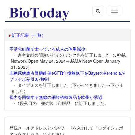
Toggle
navigation
訂正記事（一覧）
不活化細菌で太っている成人の体重減少
・ 参考文献の間違いとそのリンク先を訂正しました（JAMA
Network Open May 24, 2024→JAMA Netw Open January
31, 2025）
非糖尿病患者腎機能値eGFR年換算低下をBayerのKerendiaが
プラセボ差引0.7抑制
・ タイプミスを訂正しました（下がってきました→下がり
ました）
視力を回復する無線の網膜移植製品を欧州が承認
・ 1段落目の 発売後→市販品 に訂正しました。
登録メールアドレスとパスワードを入力して「ログイン」ボ
タンをクリックしてください。