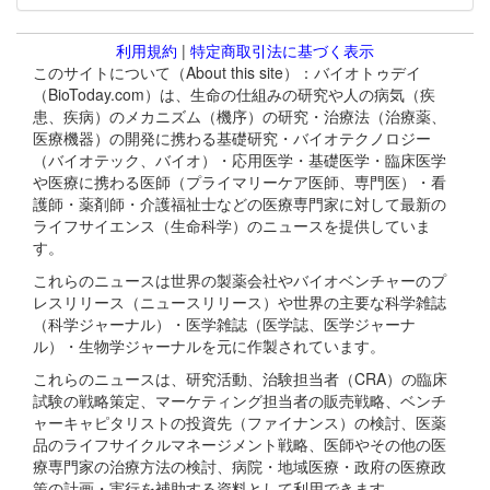
利用規約
|
特定商取引法に基づく表示
このサイトについて（About this site）：バイオトゥデイ
（BioToday.com）は、生命の仕組みの研究や人の病気（疾
患、疾病）のメカニズム（機序）の研究・治療法（治療薬、
医療機器）の開発に携わる基礎研究・バイオテクノロジー
（バイオテック、バイオ）・応用医学・基礎医学・臨床医学
や医療に携わる医師（プライマリーケア医師、専門医）・看
護師・薬剤師・介護福祉士などの医療専門家に対して最新の
ライフサイエンス（生命科学）のニュースを提供していま
す。
これらのニュースは世界の製薬会社やバイオベンチャーのプ
レスリリース（ニュースリリース）や世界の主要な科学雑誌
（科学ジャーナル）・医学雑誌（医学誌、医学ジャーナ
ル）・生物学ジャーナルを元に作製されています。
これらのニュースは、研究活動、治験担当者（CRA）の臨床
試験の戦略策定、マーケティング担当者の販売戦略、ベンチ
ャーキャピタリストの投資先（ファイナンス）の検討、医薬
品のライフサイクルマネージメント戦略、医師やその他の医
療専門家の治療方法の検討、病院・地域医療・政府の医療政
策の計画・実行を補助する資料として利用できます。