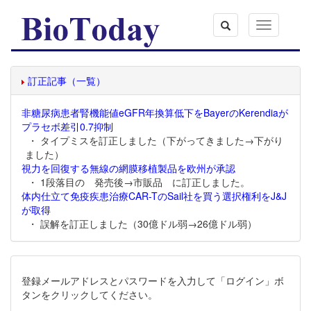
Toggle
navigation
訂正記事（一覧）
非糖尿病患者腎機能値eGFR年換算低下をBayerのKerendiaが
プラセボ差引0.7抑制
・ タイプミスを訂正しました（下がってきました→下がり
ました）
視力を回復する無線の網膜移植製品を欧州が承認
・ 1段落目の 発売後→市販品 に訂正しました。
体内仕立て免疫疾患治療CAR-TのSail社を買う選択権利をJ&J
が取得
・ 誤解を訂正しました（30億ドル弱→26億ドル弱）
登録メールアドレスとパスワードを入力して「ログイン」ボ
タンをクリックしてください。