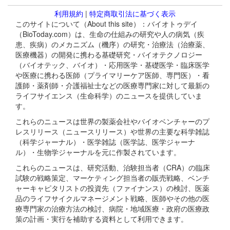
利用規約
|
特定商取引法に基づく表示
このサイトについて（About this site）：バイオトゥデイ
（BioToday.com）は、生命の仕組みの研究や人の病気（疾
患、疾病）のメカニズム（機序）の研究・治療法（治療薬、
医療機器）の開発に携わる基礎研究・バイオテクノロジー
（バイオテック、バイオ）・応用医学・基礎医学・臨床医学
や医療に携わる医師（プライマリーケア医師、専門医）・看
護師・薬剤師・介護福祉士などの医療専門家に対して最新の
ライフサイエンス（生命科学）のニュースを提供していま
す。
これらのニュースは世界の製薬会社やバイオベンチャーのプ
レスリリース（ニュースリリース）や世界の主要な科学雑誌
（科学ジャーナル）・医学雑誌（医学誌、医学ジャーナ
ル）・生物学ジャーナルを元に作製されています。
これらのニュースは、研究活動、治験担当者（CRA）の臨床
試験の戦略策定、マーケティング担当者の販売戦略、ベンチ
ャーキャピタリストの投資先（ファイナンス）の検討、医薬
品のライフサイクルマネージメント戦略、医師やその他の医
療専門家の治療方法の検討、病院・地域医療・政府の医療政
策の計画・実行を補助する資料として利用できます。