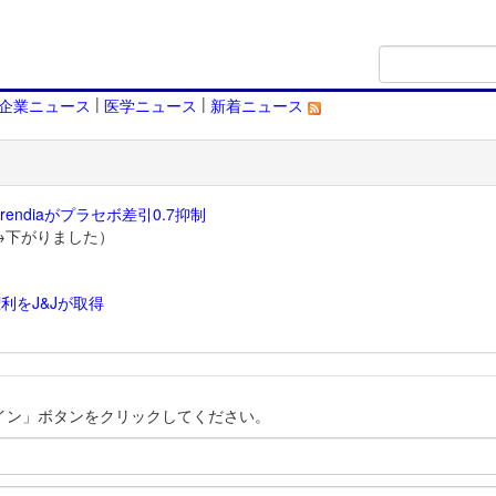
|
|
企業ニュース
医学ニュース
新着ニュース
endiaがプラセボ差引0.7抑制
→下がりました）
利をJ&Jが取得
）
イン」ボタンをクリックしてください。