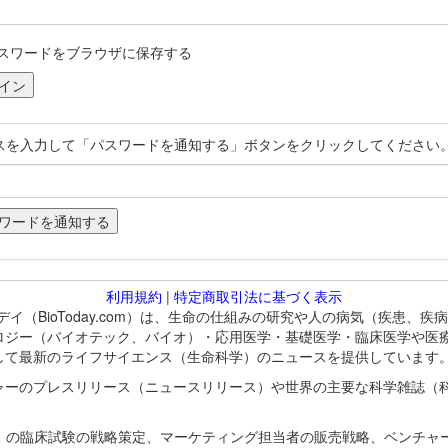
スワードをブラウザに保存する
スを入力して「パスワードを通知する」ボタンをクリックしてください
利用規約
|
特定商取引法に基づく表示
バイオトゥデイ（BioToday.com）は、生命の仕組みの研究や人の病気（
ロジー（バイオテック、バイオ）・応用医学・基礎医学・臨床医学や医
して最新のライフサイエンス（生命科学）のニュースを提供しています
ャーのプレスリリース（ニュースリリース）や世界の主要な科学雑誌（
A）の臨床試験の戦略策定、マーケティング担当者の販売戦略、ベンチャ