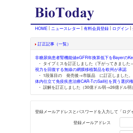
|
|
|
|
HOME
ニュースレター
有料会員登録
ログイン
訂正記事（一覧）
非糖尿病患者腎機能値eGFR年換算低下をBayerのKer
・ タイプミスを訂正しました（下がってきました
視力を回復する無線の網膜移植製品を欧州が承認
・ 1段落目の 発売後→市販品 に訂正しました。
体内仕立て免疫疾患治療CAR-TのSail社を買う選択権
・ 誤解を訂正しました（30億ドル弱→26億ドル弱
登録メールアドレスとパスワードを入力して「ログ
登録メールアドレス