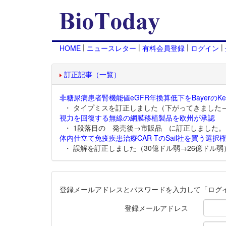
|
|
|
|
HOME
ニュースレター
有料会員登録
ログイン
訂正記事（一覧）
非糖尿病患者腎機能値eGFR年換算低下をBayerのKer
・ タイプミスを訂正しました（下がってきました
視力を回復する無線の網膜移植製品を欧州が承認
・ 1段落目の 発売後→市販品 に訂正しました。
体内仕立て免疫疾患治療CAR-TのSail社を買う選択権
・ 誤解を訂正しました（30億ドル弱→26億ドル弱
登録メールアドレスとパスワードを入力して「ログ
登録メールアドレス