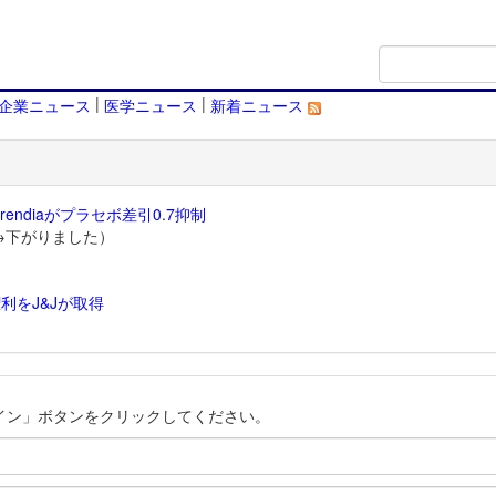
|
|
企業ニュース
医学ニュース
新着ニュース
endiaがプラセボ差引0.7抑制
→下がりました）
利をJ&Jが取得
）
イン」ボタンをクリックしてください。