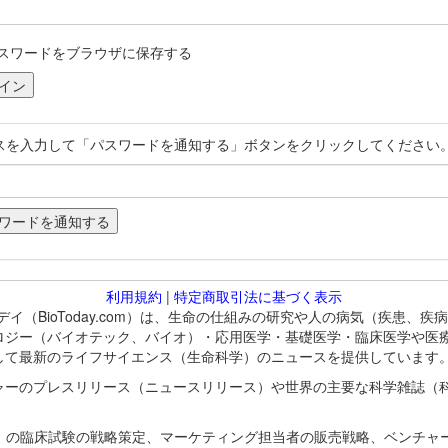
スワードをブラウザに保存する
スを入力して「パスワードを通知する」ボタンをクリックしてください
利用規約
|
特定商取引法に基づく表示
バイオトゥデイ（BioToday.com）は、生命の仕組みの研究や人の病気（
ロジー（バイオテック、バイオ）・応用医学・基礎医学・臨床医学や医
して最新のライフサイエンス（生命科学）のニュースを提供しています
ャーのプレスリリース（ニュースリリース）や世界の主要な科学雑誌（
A）の臨床試験の戦略策定、マーケティング担当者の販売戦略、ベンチャ