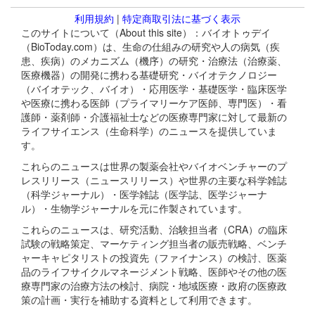
利用規約
|
特定商取引法に基づく表示
このサイトについて（About this site）：バイオトゥデイ
（BioToday.com）は、生命の仕組みの研究や人の病気（疾
患、疾病）のメカニズム（機序）の研究・治療法（治療薬、
医療機器）の開発に携わる基礎研究・バイオテクノロジー
（バイオテック、バイオ）・応用医学・基礎医学・臨床医学
や医療に携わる医師（プライマリーケア医師、専門医）・看
護師・薬剤師・介護福祉士などの医療専門家に対して最新の
ライフサイエンス（生命科学）のニュースを提供していま
す。
これらのニュースは世界の製薬会社やバイオベンチャーのプ
レスリリース（ニュースリリース）や世界の主要な科学雑誌
（科学ジャーナル）・医学雑誌（医学誌、医学ジャーナ
ル）・生物学ジャーナルを元に作製されています。
これらのニュースは、研究活動、治験担当者（CRA）の臨床
試験の戦略策定、マーケティング担当者の販売戦略、ベンチ
ャーキャピタリストの投資先（ファイナンス）の検討、医薬
品のライフサイクルマネージメント戦略、医師やその他の医
療専門家の治療方法の検討、病院・地域医療・政府の医療政
策の計画・実行を補助する資料として利用できます。