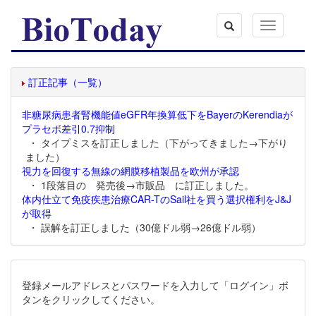
Toggle
navigation
訂正記事（一覧）
非糖尿病患者腎機能値eGFR年換算低下をBayerのKerendiaが
プラセボ差引0.7抑制
・ タイプミスを訂正しました（下がってきました→下がり
ました）
視力を回復する無線の網膜移植製品を欧州が承認
・ 1段落目の 発売後→市販品 に訂正しました。
体内仕立て免疫疾患治療CAR-TのSail社を買う選択権利をJ&J
が取得
・ 誤解を訂正しました（30億ドル弱→26億ドル弱）
登録メールアドレスとパスワードを入力して「ログイン」ボ
タンをクリックしてください。