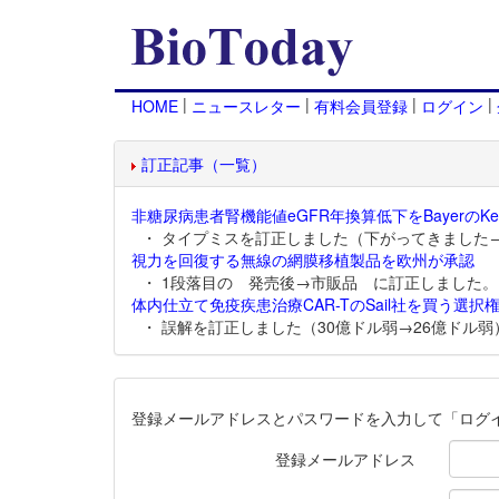
|
|
|
|
HOME
ニュースレター
有料会員登録
ログイン
訂正記事（一覧）
非糖尿病患者腎機能値eGFR年換算低下をBayerのKer
・ タイプミスを訂正しました（下がってきました
視力を回復する無線の網膜移植製品を欧州が承認
・ 1段落目の 発売後→市販品 に訂正しました。
体内仕立て免疫疾患治療CAR-TのSail社を買う選択権
・ 誤解を訂正しました（30億ドル弱→26億ドル弱
登録メールアドレスとパスワードを入力して「ログ
登録メールアドレス