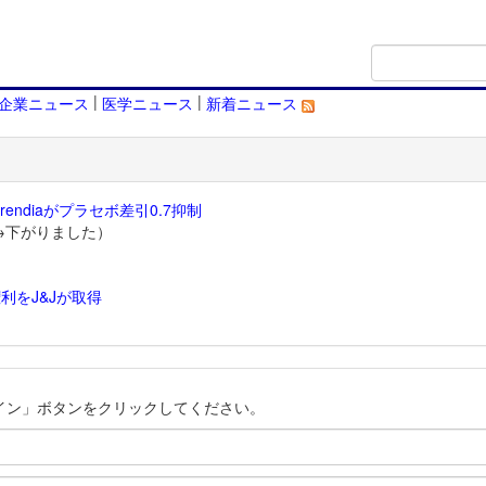
|
|
企業ニュース
医学ニュース
新着ニュース
endiaがプラセボ差引0.7抑制
→下がりました）
利をJ&Jが取得
）
イン」ボタンをクリックしてください。