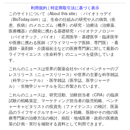
利用規約
|
特定商取引法に基づく表示
このサイトについて（About this site）：バイオトゥデイ
（BioToday.com）は、生命の仕組みの研究や人の病気（疾
患、疾病）のメカニズム（機序）の研究・治療法（治療薬、
医療機器）の開発に携わる基礎研究・バイオテクノロジー
（バイオテック、バイオ）・応用医学・基礎医学・臨床医学
や医療に携わる医師（プライマリーケア医師、専門医）・看
護師・薬剤師・介護福祉士などの医療専門家に対して最新の
ライフサイエンス（生命科学）のニュースを提供していま
す。
これらのニュースは世界の製薬会社やバイオベンチャーのプ
レスリリース（ニュースリリース）や世界の主要な科学雑誌
（科学ジャーナル）・医学雑誌（医学誌、医学ジャーナ
ル）・生物学ジャーナルを元に作製されています。
これらのニュースは、研究活動、治験担当者（CRA）の臨床
試験の戦略策定、マーケティング担当者の販売戦略、ベンチ
ャーキャピタリストの投資先（ファイナンス）の検討、医薬
品のライフサイクルマネージメント戦略、医師やその他の医
療専門家の治療方法の検討、病院・地域医療・政府の医療政
策の計画・実行を補助する資料として利用できます。