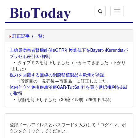
Toggle
navigation
訂正記事（一覧）
非糖尿病患者腎機能値eGFR年換算低下をBayerのKerendiaが
プラセボ差引0.7抑制
・ タイプミスを訂正しました（下がってきました→下がり
ました）
視力を回復する無線の網膜移植製品を欧州が承認
・ 1段落目の 発売後→市販品 に訂正しました。
体内仕立て免疫疾患治療CAR-TのSail社を買う選択権利をJ&J
が取得
・ 誤解を訂正しました（30億ドル弱→26億ドル弱）
登録メールアドレスとパスワードを入力して「ログイン」ボ
タンをクリックしてください。