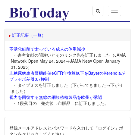
Toggle
navigation
訂正記事（一覧）
不活化細菌で太っている成人の体重減少
・ 参考文献の間違いとそのリンク先を訂正しました（JAMA
Network Open May 24, 2024→JAMA Netw Open January
31, 2025）
非糖尿病患者腎機能値eGFR年換算低下をBayerのKerendiaが
プラセボ差引0.7抑制
・ タイプミスを訂正しました（下がってきました→下がり
ました）
視力を回復する無線の網膜移植製品を欧州が承認
・ 1段落目の 発売後→市販品 に訂正しました。
登録メールアドレスとパスワードを入力して「ログイン」ボ
タンをクリックしてください。