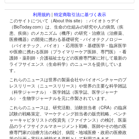
利用規約
|
特定商取引法に基づく表示
このサイトについて（About this site）：バイオトゥデイ
（BioToday.com）は、生命の仕組みの研究や人の病気（疾
患、疾病）のメカニズム（機序）の研究・治療法（治療薬、
医療機器）の開発に携わる基礎研究・バイオテクノロジー
（バイオテック、バイオ）・応用医学・基礎医学・臨床医学
や医療に携わる医師（プライマリーケア医師、専門医）・看
護師・薬剤師・介護福祉士などの医療専門家に対して最新の
ライフサイエンス（生命科学）のニュースを提供していま
す。
これらのニュースは世界の製薬会社やバイオベンチャーのプ
レスリリース（ニュースリリース）や世界の主要な科学雑誌
（科学ジャーナル）・医学雑誌（医学誌、医学ジャーナ
ル）・生物学ジャーナルを元に作製されています。
これらのニュースは、研究活動、治験担当者（CRA）の臨床
試験の戦略策定、マーケティング担当者の販売戦略、ベンチ
ャーキャピタリストの投資先（ファイナンス）の検討、医薬
品のライフサイクルマネージメント戦略、医師やその他の医
療専門家の治療方法の検討、病院・地域医療・政府の医療政
策の計画・実行を補助する資料として利用できます。