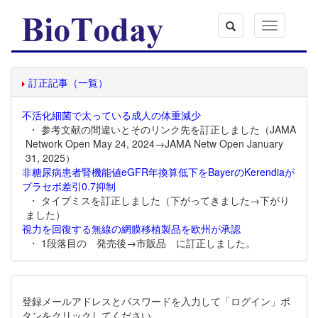
Toggle
navigation
訂正記事（一覧）
不活化細菌で太っている成人の体重減少
・ 参考文献の間違いとそのリンク先を訂正しました（JAMA
Network Open May 24, 2024→JAMA Netw Open January
31, 2025）
非糖尿病患者腎機能値eGFR年換算低下をBayerのKerendiaが
プラセボ差引0.7抑制
・ タイプミスを訂正しました（下がってきました→下がり
ました）
視力を回復する無線の網膜移植製品を欧州が承認
・ 1段落目の 発売後→市販品 に訂正しました。
登録メールアドレスとパスワードを入力して「ログイン」ボ
タンをクリックしてください。