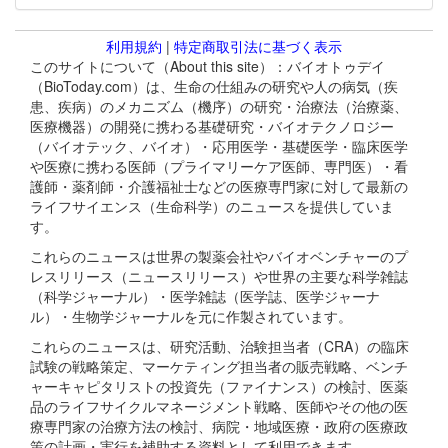
利用規約
|
特定商取引法に基づく表示
このサイトについて（About this site）：バイオトゥデイ
（BioToday.com）は、生命の仕組みの研究や人の病気（疾
患、疾病）のメカニズム（機序）の研究・治療法（治療薬、
医療機器）の開発に携わる基礎研究・バイオテクノロジー
（バイオテック、バイオ）・応用医学・基礎医学・臨床医学
や医療に携わる医師（プライマリーケア医師、専門医）・看
護師・薬剤師・介護福祉士などの医療専門家に対して最新の
ライフサイエンス（生命科学）のニュースを提供していま
す。
これらのニュースは世界の製薬会社やバイオベンチャーのプ
レスリリース（ニュースリリース）や世界の主要な科学雑誌
（科学ジャーナル）・医学雑誌（医学誌、医学ジャーナ
ル）・生物学ジャーナルを元に作製されています。
これらのニュースは、研究活動、治験担当者（CRA）の臨床
試験の戦略策定、マーケティング担当者の販売戦略、ベンチ
ャーキャピタリストの投資先（ファイナンス）の検討、医薬
品のライフサイクルマネージメント戦略、医師やその他の医
療専門家の治療方法の検討、病院・地域医療・政府の医療政
策の計画・実行を補助する資料として利用できます。