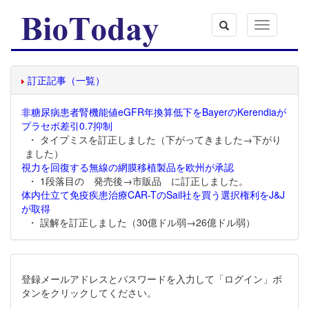
Toggle
navigation
訂正記事（一覧）
非糖尿病患者腎機能値eGFR年換算低下をBayerのKerendiaが
プラセボ差引0.7抑制
・ タイプミスを訂正しました（下がってきました→下がり
ました）
視力を回復する無線の網膜移植製品を欧州が承認
・ 1段落目の 発売後→市販品 に訂正しました。
体内仕立て免疫疾患治療CAR-TのSail社を買う選択権利をJ&J
が取得
・ 誤解を訂正しました（30億ドル弱→26億ドル弱）
登録メールアドレスとパスワードを入力して「ログイン」ボ
タンをクリックしてください。