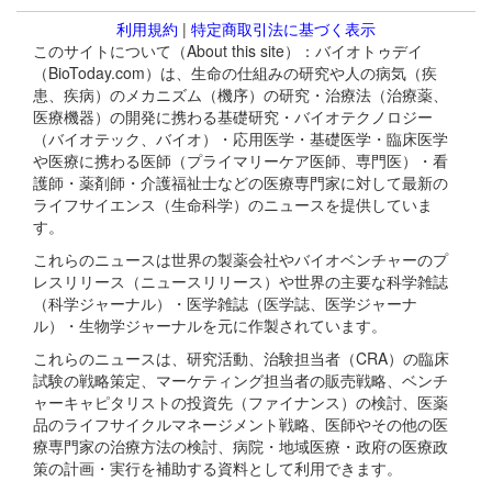
利用規約
|
特定商取引法に基づく表示
このサイトについて（About this site）：バイオトゥデイ
（BioToday.com）は、生命の仕組みの研究や人の病気（疾
患、疾病）のメカニズム（機序）の研究・治療法（治療薬、
医療機器）の開発に携わる基礎研究・バイオテクノロジー
（バイオテック、バイオ）・応用医学・基礎医学・臨床医学
や医療に携わる医師（プライマリーケア医師、専門医）・看
護師・薬剤師・介護福祉士などの医療専門家に対して最新の
ライフサイエンス（生命科学）のニュースを提供していま
す。
これらのニュースは世界の製薬会社やバイオベンチャーのプ
レスリリース（ニュースリリース）や世界の主要な科学雑誌
（科学ジャーナル）・医学雑誌（医学誌、医学ジャーナ
ル）・生物学ジャーナルを元に作製されています。
これらのニュースは、研究活動、治験担当者（CRA）の臨床
試験の戦略策定、マーケティング担当者の販売戦略、ベンチ
ャーキャピタリストの投資先（ファイナンス）の検討、医薬
品のライフサイクルマネージメント戦略、医師やその他の医
療専門家の治療方法の検討、病院・地域医療・政府の医療政
策の計画・実行を補助する資料として利用できます。