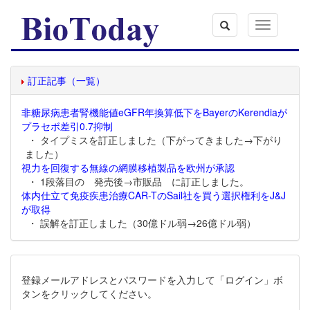
Toggle
navigation
訂正記事（一覧）
非糖尿病患者腎機能値eGFR年換算低下をBayerのKerendiaが
プラセボ差引0.7抑制
・ タイプミスを訂正しました（下がってきました→下がり
ました）
視力を回復する無線の網膜移植製品を欧州が承認
・ 1段落目の 発売後→市販品 に訂正しました。
体内仕立て免疫疾患治療CAR-TのSail社を買う選択権利をJ&J
が取得
・ 誤解を訂正しました（30億ドル弱→26億ドル弱）
登録メールアドレスとパスワードを入力して「ログイン」ボ
タンをクリックしてください。