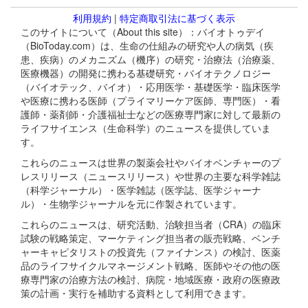
利用規約
|
特定商取引法に基づく表示
このサイトについて（About this site）：バイオトゥデイ
（BioToday.com）は、生命の仕組みの研究や人の病気（疾
患、疾病）のメカニズム（機序）の研究・治療法（治療薬、
医療機器）の開発に携わる基礎研究・バイオテクノロジー
（バイオテック、バイオ）・応用医学・基礎医学・臨床医学
や医療に携わる医師（プライマリーケア医師、専門医）・看
護師・薬剤師・介護福祉士などの医療専門家に対して最新の
ライフサイエンス（生命科学）のニュースを提供していま
す。
これらのニュースは世界の製薬会社やバイオベンチャーのプ
レスリリース（ニュースリリース）や世界の主要な科学雑誌
（科学ジャーナル）・医学雑誌（医学誌、医学ジャーナ
ル）・生物学ジャーナルを元に作製されています。
これらのニュースは、研究活動、治験担当者（CRA）の臨床
試験の戦略策定、マーケティング担当者の販売戦略、ベンチ
ャーキャピタリストの投資先（ファイナンス）の検討、医薬
品のライフサイクルマネージメント戦略、医師やその他の医
療専門家の治療方法の検討、病院・地域医療・政府の医療政
策の計画・実行を補助する資料として利用できます。