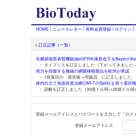
|
|
|
|
HOME
ニュースレター
有料会員登録
ログイン
訂正記事（一覧）
非糖尿病患者腎機能値eGFR年換算低下をBayerのKer
・ タイプミスを訂正しました（下がってきました
視力を回復する無線の網膜移植製品を欧州が承認
・ 1段落目の 発売後→市販品 に訂正しました。
体内仕立て免疫疾患治療CAR-TのSail社を買う選択権
・ 誤解を訂正しました（30億ドル弱→26億ドル弱
登録メールアドレスとパスワードを入力して「ログ
登録メールアドレス