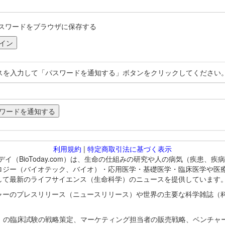
スワードをブラウザに保存する
スを入力して「パスワードを通知する」ボタンをクリックしてください
利用規約
|
特定商取引法に基づく表示
バイオトゥデイ（BioToday.com）は、生命の仕組みの研究や人の病気（
ロジー（バイオテック、バイオ）・応用医学・基礎医学・臨床医学や医
して最新のライフサイエンス（生命科学）のニュースを提供しています
ャーのプレスリリース（ニュースリリース）や世界の主要な科学雑誌（
A）の臨床試験の戦略策定、マーケティング担当者の販売戦略、ベンチャ