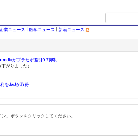
|
|
企業ニュース
医学ニュース
新着ニュース
endiaがプラセボ差引0.7抑制
→下がりました）
利をJ&Jが取得
）
イン」ボタンをクリックしてください。