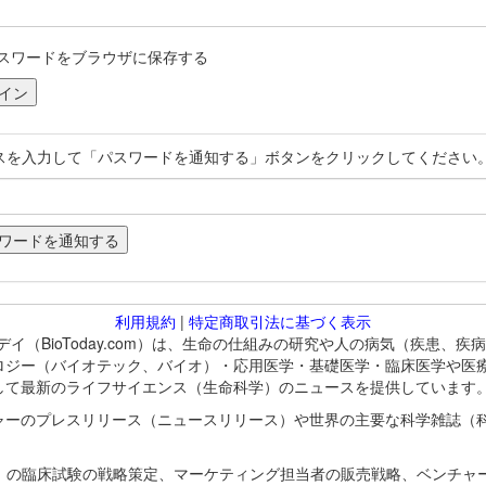
スワードをブラウザに保存する
スを入力して「パスワードを通知する」ボタンをクリックしてください
利用規約
|
特定商取引法に基づく表示
バイオトゥデイ（BioToday.com）は、生命の仕組みの研究や人の病気（
ロジー（バイオテック、バイオ）・応用医学・基礎医学・臨床医学や医
して最新のライフサイエンス（生命科学）のニュースを提供しています
ャーのプレスリリース（ニュースリリース）や世界の主要な科学雑誌（
A）の臨床試験の戦略策定、マーケティング担当者の販売戦略、ベンチャ