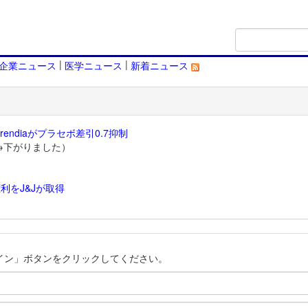
|
|
企業ニュース
医学ニュース
新着ニュース
endiaがプラセボ差引0.7抑制
→下がりました）
利をJ&Jが取得
）
イン」ボタンをクリックしてください。