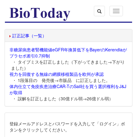
Toggle
navigation
訂正記事（一覧）
非糖尿病患者腎機能値eGFR年換算低下をBayerのKerendiaが
プラセボ差引0.7抑制
・ タイプミスを訂正しました（下がってきました→下がり
ました）
視力を回復する無線の網膜移植製品を欧州が承認
・ 1段落目の 発売後→市販品 に訂正しました。
体内仕立て免疫疾患治療CAR-TのSail社を買う選択権利をJ&J
が取得
・ 誤解を訂正しました（30億ドル弱→26億ドル弱）
登録メールアドレスとパスワードを入力して「ログイン」ボ
タンをクリックしてください。