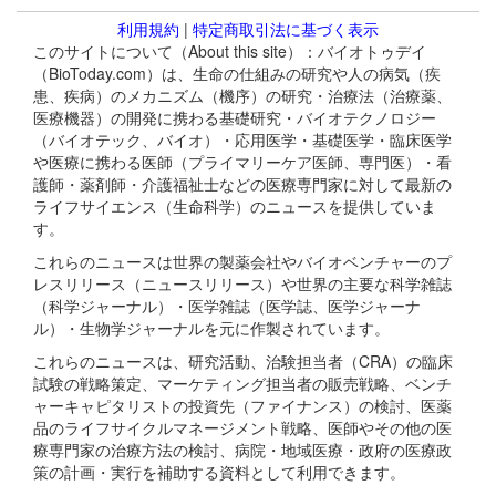
利用規約
|
特定商取引法に基づく表示
このサイトについて（About this site）：バイオトゥデイ
（BioToday.com）は、生命の仕組みの研究や人の病気（疾
患、疾病）のメカニズム（機序）の研究・治療法（治療薬、
医療機器）の開発に携わる基礎研究・バイオテクノロジー
（バイオテック、バイオ）・応用医学・基礎医学・臨床医学
や医療に携わる医師（プライマリーケア医師、専門医）・看
護師・薬剤師・介護福祉士などの医療専門家に対して最新の
ライフサイエンス（生命科学）のニュースを提供していま
す。
これらのニュースは世界の製薬会社やバイオベンチャーのプ
レスリリース（ニュースリリース）や世界の主要な科学雑誌
（科学ジャーナル）・医学雑誌（医学誌、医学ジャーナ
ル）・生物学ジャーナルを元に作製されています。
これらのニュースは、研究活動、治験担当者（CRA）の臨床
試験の戦略策定、マーケティング担当者の販売戦略、ベンチ
ャーキャピタリストの投資先（ファイナンス）の検討、医薬
品のライフサイクルマネージメント戦略、医師やその他の医
療専門家の治療方法の検討、病院・地域医療・政府の医療政
策の計画・実行を補助する資料として利用できます。