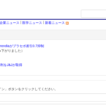
|
|
企業ニュース
医学ニュース
新着ニュース
endiaがプラセボ差引0.7抑制
→下がりました）
利をJ&Jが取得
）
イン」ボタンをクリックしてください。