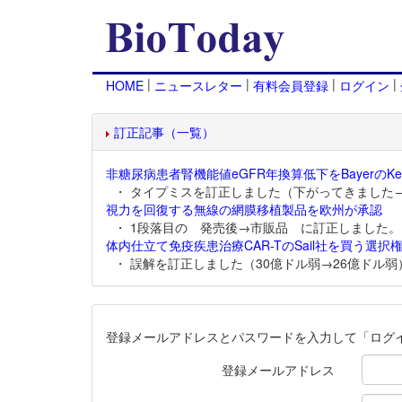
|
|
|
|
HOME
ニュースレター
有料会員登録
ログイン
訂正記事（一覧）
非糖尿病患者腎機能値eGFR年換算低下をBayerのKer
・ タイプミスを訂正しました（下がってきました
視力を回復する無線の網膜移植製品を欧州が承認
・ 1段落目の 発売後→市販品 に訂正しました。
体内仕立て免疫疾患治療CAR-TのSail社を買う選択権
・ 誤解を訂正しました（30億ドル弱→26億ドル弱
登録メールアドレスとパスワードを入力して「ログ
登録メールアドレス