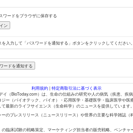
スワードをブラウザに保存する
スを入力して「パスワードを通知する」ボタンをクリックしてください
利用規約
|
特定商取引法に基づく表示
バイオトゥデイ（BioToday.com）は、生命の仕組みの研究や人の病気（
ロジー（バイオテック、バイオ）・応用医学・基礎医学・臨床医学や医
して最新のライフサイエンス（生命科学）のニュースを提供しています
ャーのプレスリリース（ニュースリリース）や世界の主要な科学雑誌（
A）の臨床試験の戦略策定、マーケティング担当者の販売戦略、ベンチャ