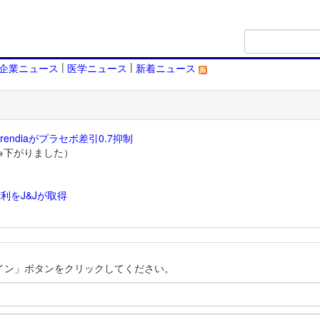
|
|
企業ニュース
医学ニュース
新着ニュース
endiaがプラセボ差引0.7抑制
→下がりました）
利をJ&Jが取得
）
イン」ボタンをクリックしてください。