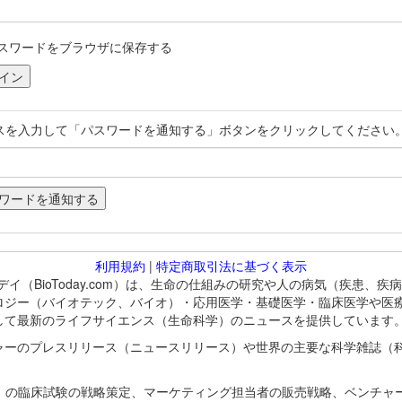
スワードをブラウザに保存する
スを入力して「パスワードを通知する」ボタンをクリックしてください
利用規約
|
特定商取引法に基づく表示
バイオトゥデイ（BioToday.com）は、生命の仕組みの研究や人の病気（
ロジー（バイオテック、バイオ）・応用医学・基礎医学・臨床医学や医
して最新のライフサイエンス（生命科学）のニュースを提供しています
ャーのプレスリリース（ニュースリリース）や世界の主要な科学雑誌（
A）の臨床試験の戦略策定、マーケティング担当者の販売戦略、ベンチャ