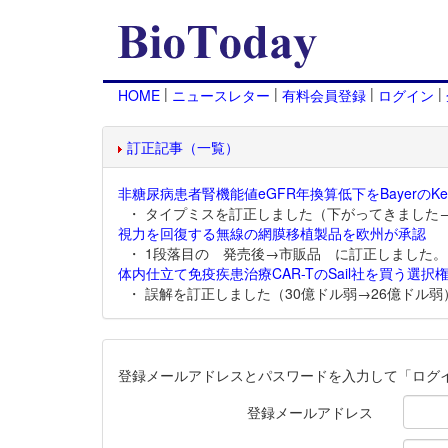
|
|
|
|
HOME
ニュースレター
有料会員登録
ログイン
訂正記事（一覧）
非糖尿病患者腎機能値eGFR年換算低下をBayerのKer
・ タイプミスを訂正しました（下がってきました
視力を回復する無線の網膜移植製品を欧州が承認
・ 1段落目の 発売後→市販品 に訂正しました。
体内仕立て免疫疾患治療CAR-TのSail社を買う選択権
・ 誤解を訂正しました（30億ドル弱→26億ドル弱
登録メールアドレスとパスワードを入力して「ログ
登録メールアドレス