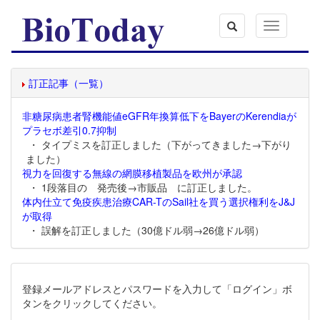
Toggle
navigation
訂正記事（一覧）
非糖尿病患者腎機能値eGFR年換算低下をBayerのKerendiaが
プラセボ差引0.7抑制
・ タイプミスを訂正しました（下がってきました→下がり
ました）
視力を回復する無線の網膜移植製品を欧州が承認
・ 1段落目の 発売後→市販品 に訂正しました。
体内仕立て免疫疾患治療CAR-TのSail社を買う選択権利をJ&J
が取得
・ 誤解を訂正しました（30億ドル弱→26億ドル弱）
登録メールアドレスとパスワードを入力して「ログイン」ボ
タンをクリックしてください。