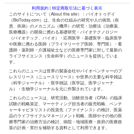
利用規約
|
特定商取引法に基づく表示
このサイトについて（About this site）：バイオトゥデイ
（BioToday.com）は、生命の仕組みの研究や人の病気（疾
患、疾病）のメカニズム（機序）の研究・治療法（治療薬、
医療機器）の開発に携わる基礎研究・バイオテクノロジー
（バイオテック、バイオ）・応用医学・基礎医学・臨床医学
や医療に携わる医師（プライマリーケア医師、専門医）・看
護師・薬剤師・介護福祉士などの医療専門家に対して最新の
ライフサイエンス（生命科学）のニュースを提供していま
す。
これらのニュースは世界の製薬会社やバイオベンチャーのプ
レスリリース（ニュースリリース）や世界の主要な科学雑誌
（科学ジャーナル）・医学雑誌（医学誌、医学ジャーナ
ル）・生物学ジャーナルを元に作製されています。
これらのニュースは、研究活動、治験担当者（CRA）の臨床
試験の戦略策定、マーケティング担当者の販売戦略、ベンチ
ャーキャピタリストの投資先（ファイナンス）の検討、医薬
品のライフサイクルマネージメント戦略、医師やその他の医
療専門家の治療方法の検討、病院・地域医療・政府の医療政
策の計画・実行を補助する資料として利用できます。