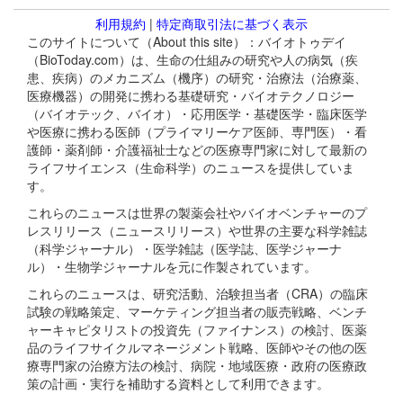
利用規約
|
特定商取引法に基づく表示
このサイトについて（About this site）：バイオトゥデイ
（BioToday.com）は、生命の仕組みの研究や人の病気（疾
患、疾病）のメカニズム（機序）の研究・治療法（治療薬、
医療機器）の開発に携わる基礎研究・バイオテクノロジー
（バイオテック、バイオ）・応用医学・基礎医学・臨床医学
や医療に携わる医師（プライマリーケア医師、専門医）・看
護師・薬剤師・介護福祉士などの医療専門家に対して最新の
ライフサイエンス（生命科学）のニュースを提供していま
す。
これらのニュースは世界の製薬会社やバイオベンチャーのプ
レスリリース（ニュースリリース）や世界の主要な科学雑誌
（科学ジャーナル）・医学雑誌（医学誌、医学ジャーナ
ル）・生物学ジャーナルを元に作製されています。
これらのニュースは、研究活動、治験担当者（CRA）の臨床
試験の戦略策定、マーケティング担当者の販売戦略、ベンチ
ャーキャピタリストの投資先（ファイナンス）の検討、医薬
品のライフサイクルマネージメント戦略、医師やその他の医
療専門家の治療方法の検討、病院・地域医療・政府の医療政
策の計画・実行を補助する資料として利用できます。