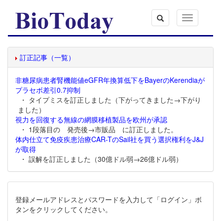
Toggle
navigation
訂正記事（一覧）
非糖尿病患者腎機能値eGFR年換算低下をBayerのKerendiaが
プラセボ差引0.7抑制
・ タイプミスを訂正しました（下がってきました→下がり
ました）
視力を回復する無線の網膜移植製品を欧州が承認
・ 1段落目の 発売後→市販品 に訂正しました。
体内仕立て免疫疾患治療CAR-TのSail社を買う選択権利をJ&J
が取得
・ 誤解を訂正しました（30億ドル弱→26億ドル弱）
登録メールアドレスとパスワードを入力して「ログイン」ボ
タンをクリックしてください。