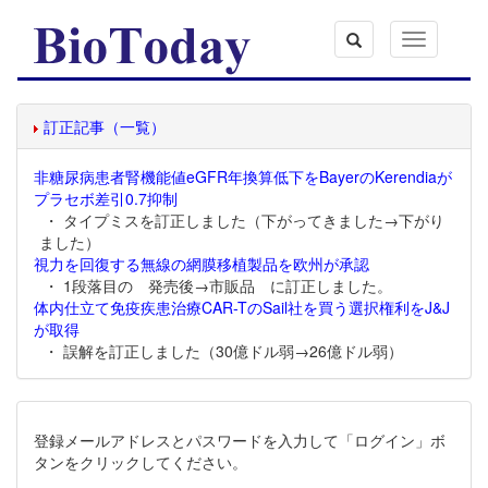
Toggle
navigation
訂正記事（一覧）
非糖尿病患者腎機能値eGFR年換算低下をBayerのKerendiaが
プラセボ差引0.7抑制
・ タイプミスを訂正しました（下がってきました→下がり
ました）
視力を回復する無線の網膜移植製品を欧州が承認
・ 1段落目の 発売後→市販品 に訂正しました。
体内仕立て免疫疾患治療CAR-TのSail社を買う選択権利をJ&J
が取得
・ 誤解を訂正しました（30億ドル弱→26億ドル弱）
登録メールアドレスとパスワードを入力して「ログイン」ボ
タンをクリックしてください。