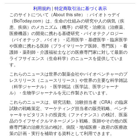
利用規約
|
特定商取引法に基づく表示
このサイトについて（About this site）：バイオトゥデイ
（BioToday.com）は、生命の仕組みの研究や人の病気（疾
患、疾病）のメカニズム（機序）の研究・治療法（治療薬、
医療機器）の開発に携わる基礎研究・バイオテクノロジー
（バイオテック、バイオ）・応用医学・基礎医学・臨床医学
や医療に携わる医師（プライマリーケア医師、専門医）・看
護師・薬剤師・介護福祉士などの医療専門家に対して最新の
ライフサイエンス（生命科学）のニュースを提供していま
す。
これらのニュースは世界の製薬会社やバイオベンチャーのプ
レスリリース（ニュースリリース）や世界の主要な科学雑誌
（科学ジャーナル）・医学雑誌（医学誌、医学ジャーナ
ル）・生物学ジャーナルを元に作製されています。
これらのニュースは、研究活動、治験担当者（CRA）の臨床
試験の戦略策定、マーケティング担当者の販売戦略、ベンチ
ャーキャピタリストの投資先（ファイナンス）の検討、医薬
品のライフサイクルマネージメント戦略、医師やその他の医
療専門家の治療方法の検討、病院・地域医療・政府の医療政
策の計画・実行を補助する資料として利用できます。