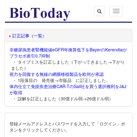
Toggle
navigation
訂正記事（一覧）
非糖尿病患者腎機能値eGFR年換算低下をBayerのKerendiaが
プラセボ差引0.7抑制
・ タイプミスを訂正しました（下がってきました→下がり
ました）
視力を回復する無線の網膜移植製品を欧州が承認
・ 1段落目の 発売後→市販品 に訂正しました。
体内仕立て免疫疾患治療CAR-TのSail社を買う選択権利をJ&J
が取得
・ 誤解を訂正しました（30億ドル弱→26億ドル弱）
登録メールアドレスとパスワードを入力して「ログイン」ボ
タンをクリックしてください。