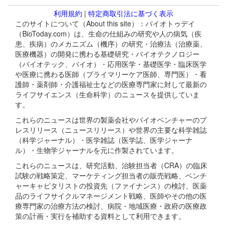
利用規約
|
特定商取引法に基づく表示
このサイトについて（About this site）：バイオトゥデイ
（BioToday.com）は、生命の仕組みの研究や人の病気（疾
患、疾病）のメカニズム（機序）の研究・治療法（治療薬、
医療機器）の開発に携わる基礎研究・バイオテクノロジー
（バイオテック、バイオ）・応用医学・基礎医学・臨床医学
や医療に携わる医師（プライマリーケア医師、専門医）・看
護師・薬剤師・介護福祉士などの医療専門家に対して最新の
ライフサイエンス（生命科学）のニュースを提供していま
す。
これらのニュースは世界の製薬会社やバイオベンチャーのプ
レスリリース（ニュースリリース）や世界の主要な科学雑誌
（科学ジャーナル）・医学雑誌（医学誌、医学ジャーナ
ル）・生物学ジャーナルを元に作製されています。
これらのニュースは、研究活動、治験担当者（CRA）の臨床
試験の戦略策定、マーケティング担当者の販売戦略、ベンチ
ャーキャピタリストの投資先（ファイナンス）の検討、医薬
品のライフサイクルマネージメント戦略、医師やその他の医
療専門家の治療方法の検討、病院・地域医療・政府の医療政
策の計画・実行を補助する資料として利用できます。