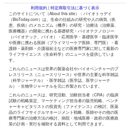
利用規約
|
特定商取引法に基づく表示
このサイトについて（About this site）：バイオトゥデイ
（BioToday.com）は、生命の仕組みの研究や人の病気（疾
患、疾病）のメカニズム（機序）の研究・治療法（治療薬、
医療機器）の開発に携わる基礎研究・バイオテクノロジー
（バイオテック、バイオ）・応用医学・基礎医学・臨床医学
や医療に携わる医師（プライマリーケア医師、専門医）・看
護師・薬剤師・介護福祉士などの医療専門家に対して最新の
ライフサイエンス（生命科学）のニュースを提供していま
す。
これらのニュースは世界の製薬会社やバイオベンチャーのプ
レスリリース（ニュースリリース）や世界の主要な科学雑誌
（科学ジャーナル）・医学雑誌（医学誌、医学ジャーナ
ル）・生物学ジャーナルを元に作製されています。
これらのニュースは、研究活動、治験担当者（CRA）の臨床
試験の戦略策定、マーケティング担当者の販売戦略、ベンチ
ャーキャピタリストの投資先（ファイナンス）の検討、医薬
品のライフサイクルマネージメント戦略、医師やその他の医
療専門家の治療方法の検討、病院・地域医療・政府の医療政
策の計画・実行を補助する資料として利用できます。