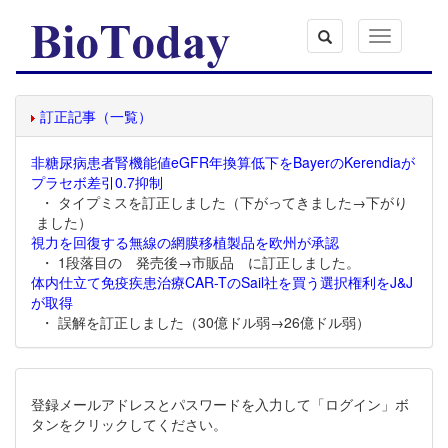
Toggle
navigation
訂正記事（一覧）
非糖尿病患者腎機能値eGFR年換算低下をBayerのKerendiaが
プラセボ差引0.7抑制
・ タイプミスを訂正しました（下がってきました→下がり
ました）
視力を回復する無線の網膜移植製品を欧州が承認
・ 1段落目の 発売後→市販品 に訂正しました。
体内仕立て免疫疾患治療CAR-TのSail社を買う選択権利をJ&J
が取得
・ 誤解を訂正しました（30億ドル弱→26億ドル弱）
登録メールアドレスとパスワードを入力して「ログイン」ボ
タンをクリックしてください。