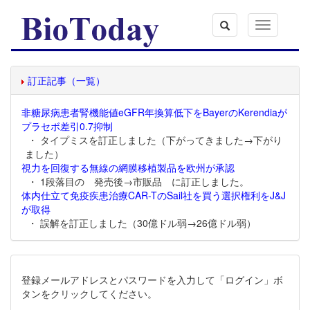
Toggle
navigation
訂正記事（一覧）
非糖尿病患者腎機能値eGFR年換算低下をBayerのKerendiaが
プラセボ差引0.7抑制
・ タイプミスを訂正しました（下がってきました→下がり
ました）
視力を回復する無線の網膜移植製品を欧州が承認
・ 1段落目の 発売後→市販品 に訂正しました。
体内仕立て免疫疾患治療CAR-TのSail社を買う選択権利をJ&J
が取得
・ 誤解を訂正しました（30億ドル弱→26億ドル弱）
登録メールアドレスとパスワードを入力して「ログイン」ボ
タンをクリックしてください。