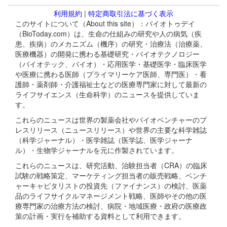
利用規約
|
特定商取引法に基づく表示
このサイトについて（About this site）：バイオトゥデイ
（BioToday.com）は、生命の仕組みの研究や人の病気（疾
患、疾病）のメカニズム（機序）の研究・治療法（治療薬、
医療機器）の開発に携わる基礎研究・バイオテクノロジー
（バイオテック、バイオ）・応用医学・基礎医学・臨床医学
や医療に携わる医師（プライマリーケア医師、専門医）・看
護師・薬剤師・介護福祉士などの医療専門家に対して最新の
ライフサイエンス（生命科学）のニュースを提供していま
す。
これらのニュースは世界の製薬会社やバイオベンチャーのプ
レスリリース（ニュースリリース）や世界の主要な科学雑誌
（科学ジャーナル）・医学雑誌（医学誌、医学ジャーナ
ル）・生物学ジャーナルを元に作製されています。
これらのニュースは、研究活動、治験担当者（CRA）の臨床
試験の戦略策定、マーケティング担当者の販売戦略、ベンチ
ャーキャピタリストの投資先（ファイナンス）の検討、医薬
品のライフサイクルマネージメント戦略、医師やその他の医
療専門家の治療方法の検討、病院・地域医療・政府の医療政
策の計画・実行を補助する資料として利用できます。