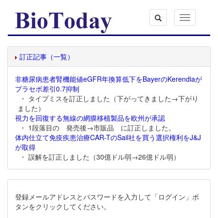
Toggle
navigation
訂正記事（一覧）
非糖尿病患者腎機能値eGFR年換算低下をBayerのKerendiaが
プラセボ差引0.7抑制
・ タイプミスを訂正しました（下がってきました→下がり
ました）
視力を回復する無線の網膜移植製品を欧州が承認
・ 1段落目の 発売後→市販品 に訂正しました。
体内仕立て免疫疾患治療CAR-TのSail社を買う選択権利をJ&J
が取得
・ 誤解を訂正しました（30億ドル弱→26億ドル弱）
登録メールアドレスとパスワードを入力して「ログイン」ボ
タンをクリックしてください。