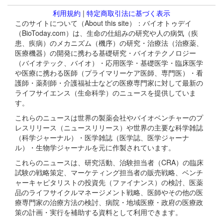
利用規約
|
特定商取引法に基づく表示
このサイトについて（About this site）：バイオトゥデイ
（BioToday.com）は、生命の仕組みの研究や人の病気（疾
患、疾病）のメカニズム（機序）の研究・治療法（治療薬、
医療機器）の開発に携わる基礎研究・バイオテクノロジー
（バイオテック、バイオ）・応用医学・基礎医学・臨床医学
や医療に携わる医師（プライマリーケア医師、専門医）・看
護師・薬剤師・介護福祉士などの医療専門家に対して最新の
ライフサイエンス（生命科学）のニュースを提供していま
す。
これらのニュースは世界の製薬会社やバイオベンチャーのプ
レスリリース（ニュースリリース）や世界の主要な科学雑誌
（科学ジャーナル）・医学雑誌（医学誌、医学ジャーナ
ル）・生物学ジャーナルを元に作製されています。
これらのニュースは、研究活動、治験担当者（CRA）の臨床
試験の戦略策定、マーケティング担当者の販売戦略、ベンチ
ャーキャピタリストの投資先（ファイナンス）の検討、医薬
品のライフサイクルマネージメント戦略、医師やその他の医
療専門家の治療方法の検討、病院・地域医療・政府の医療政
策の計画・実行を補助する資料として利用できます。