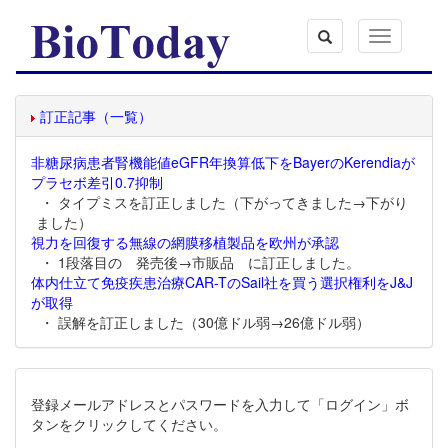
Toggle
navigation
訂正記事（一覧）
非糖尿病患者腎機能値eGFR年換算低下をBayerのKerendiaが
プラセボ差引0.7抑制
・ タイプミスを訂正しました（下がってきました→下がり
ました）
視力を回復する無線の網膜移植製品を欧州が承認
・ 1段落目の 発売後→市販品 に訂正しました。
体内仕立て免疫疾患治療CAR-TのSail社を買う選択権利をJ&J
が取得
・ 誤解を訂正しました（30億ドル弱→26億ドル弱）
登録メールアドレスとパスワードを入力して「ログイン」ボ
タンをクリックしてください。