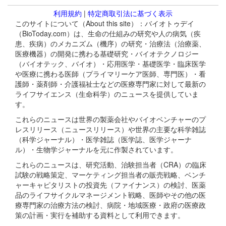
利用規約
|
特定商取引法に基づく表示
このサイトについて（About this site）：バイオトゥデイ
（BioToday.com）は、生命の仕組みの研究や人の病気（疾
患、疾病）のメカニズム（機序）の研究・治療法（治療薬、
医療機器）の開発に携わる基礎研究・バイオテクノロジー
（バイオテック、バイオ）・応用医学・基礎医学・臨床医学
や医療に携わる医師（プライマリーケア医師、専門医）・看
護師・薬剤師・介護福祉士などの医療専門家に対して最新の
ライフサイエンス（生命科学）のニュースを提供していま
す。
これらのニュースは世界の製薬会社やバイオベンチャーのプ
レスリリース（ニュースリリース）や世界の主要な科学雑誌
（科学ジャーナル）・医学雑誌（医学誌、医学ジャーナ
ル）・生物学ジャーナルを元に作製されています。
これらのニュースは、研究活動、治験担当者（CRA）の臨床
試験の戦略策定、マーケティング担当者の販売戦略、ベンチ
ャーキャピタリストの投資先（ファイナンス）の検討、医薬
品のライフサイクルマネージメント戦略、医師やその他の医
療専門家の治療方法の検討、病院・地域医療・政府の医療政
策の計画・実行を補助する資料として利用できます。