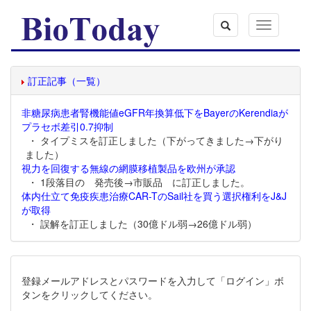
Toggle
navigation
訂正記事（一覧）
非糖尿病患者腎機能値eGFR年換算低下をBayerのKerendiaが
プラセボ差引0.7抑制
・ タイプミスを訂正しました（下がってきました→下がり
ました）
視力を回復する無線の網膜移植製品を欧州が承認
・ 1段落目の 発売後→市販品 に訂正しました。
体内仕立て免疫疾患治療CAR-TのSail社を買う選択権利をJ&J
が取得
・ 誤解を訂正しました（30億ドル弱→26億ドル弱）
登録メールアドレスとパスワードを入力して「ログイン」ボ
タンをクリックしてください。