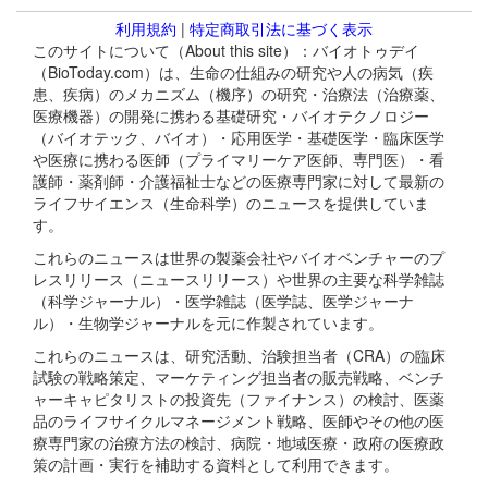
利用規約
|
特定商取引法に基づく表示
このサイトについて（About this site）：バイオトゥデイ
（BioToday.com）は、生命の仕組みの研究や人の病気（疾
患、疾病）のメカニズム（機序）の研究・治療法（治療薬、
医療機器）の開発に携わる基礎研究・バイオテクノロジー
（バイオテック、バイオ）・応用医学・基礎医学・臨床医学
や医療に携わる医師（プライマリーケア医師、専門医）・看
護師・薬剤師・介護福祉士などの医療専門家に対して最新の
ライフサイエンス（生命科学）のニュースを提供していま
す。
これらのニュースは世界の製薬会社やバイオベンチャーのプ
レスリリース（ニュースリリース）や世界の主要な科学雑誌
（科学ジャーナル）・医学雑誌（医学誌、医学ジャーナ
ル）・生物学ジャーナルを元に作製されています。
これらのニュースは、研究活動、治験担当者（CRA）の臨床
試験の戦略策定、マーケティング担当者の販売戦略、ベンチ
ャーキャピタリストの投資先（ファイナンス）の検討、医薬
品のライフサイクルマネージメント戦略、医師やその他の医
療専門家の治療方法の検討、病院・地域医療・政府の医療政
策の計画・実行を補助する資料として利用できます。