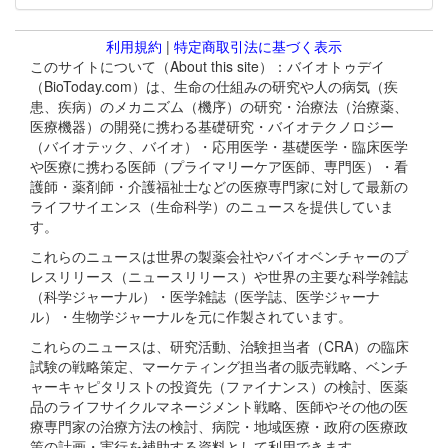
利用規約
|
特定商取引法に基づく表示
このサイトについて（About this site）：バイオトゥデイ
（BioToday.com）は、生命の仕組みの研究や人の病気（疾
患、疾病）のメカニズム（機序）の研究・治療法（治療薬、
医療機器）の開発に携わる基礎研究・バイオテクノロジー
（バイオテック、バイオ）・応用医学・基礎医学・臨床医学
や医療に携わる医師（プライマリーケア医師、専門医）・看
護師・薬剤師・介護福祉士などの医療専門家に対して最新の
ライフサイエンス（生命科学）のニュースを提供していま
す。
これらのニュースは世界の製薬会社やバイオベンチャーのプ
レスリリース（ニュースリリース）や世界の主要な科学雑誌
（科学ジャーナル）・医学雑誌（医学誌、医学ジャーナ
ル）・生物学ジャーナルを元に作製されています。
これらのニュースは、研究活動、治験担当者（CRA）の臨床
試験の戦略策定、マーケティング担当者の販売戦略、ベンチ
ャーキャピタリストの投資先（ファイナンス）の検討、医薬
品のライフサイクルマネージメント戦略、医師やその他の医
療専門家の治療方法の検討、病院・地域医療・政府の医療政
策の計画・実行を補助する資料として利用できます。