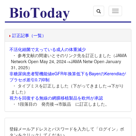
Toggle
navigation
訂正記事（一覧）
不活化細菌で太っている成人の体重減少
・ 参考文献の間違いとそのリンク先を訂正しました（JAMA
Network Open May 24, 2024→JAMA Netw Open January
31, 2025）
非糖尿病患者腎機能値eGFR年換算低下をBayerのKerendiaが
プラセボ差引0.7抑制
・ タイプミスを訂正しました（下がってきました→下がり
ました）
視力を回復する無線の網膜移植製品を欧州が承認
・ 1段落目の 発売後→市販品 に訂正しました。
登録メールアドレスとパスワードを入力して「ログイン」ボ
タンをクリックしてください。