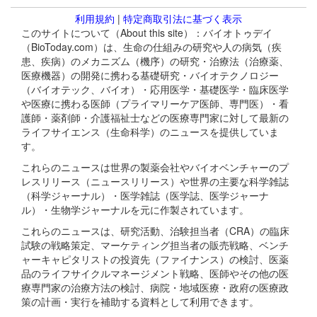
利用規約
|
特定商取引法に基づく表示
このサイトについて（About this site）：バイオトゥデイ
（BioToday.com）は、生命の仕組みの研究や人の病気（疾
患、疾病）のメカニズム（機序）の研究・治療法（治療薬、
医療機器）の開発に携わる基礎研究・バイオテクノロジー
（バイオテック、バイオ）・応用医学・基礎医学・臨床医学
や医療に携わる医師（プライマリーケア医師、専門医）・看
護師・薬剤師・介護福祉士などの医療専門家に対して最新の
ライフサイエンス（生命科学）のニュースを提供していま
す。
これらのニュースは世界の製薬会社やバイオベンチャーのプ
レスリリース（ニュースリリース）や世界の主要な科学雑誌
（科学ジャーナル）・医学雑誌（医学誌、医学ジャーナ
ル）・生物学ジャーナルを元に作製されています。
これらのニュースは、研究活動、治験担当者（CRA）の臨床
試験の戦略策定、マーケティング担当者の販売戦略、ベンチ
ャーキャピタリストの投資先（ファイナンス）の検討、医薬
品のライフサイクルマネージメント戦略、医師やその他の医
療専門家の治療方法の検討、病院・地域医療・政府の医療政
策の計画・実行を補助する資料として利用できます。