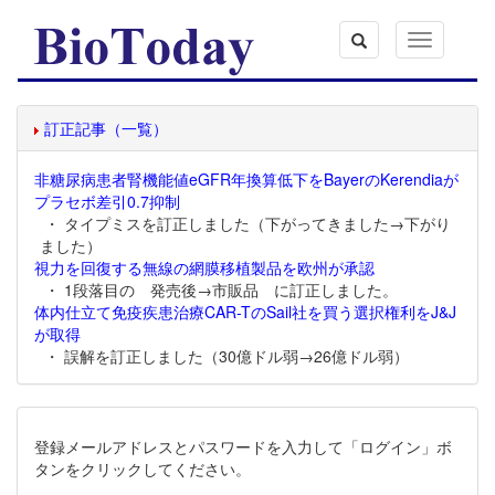
Toggle
navigation
訂正記事（一覧）
非糖尿病患者腎機能値eGFR年換算低下をBayerのKerendiaが
プラセボ差引0.7抑制
・ タイプミスを訂正しました（下がってきました→下がり
ました）
視力を回復する無線の網膜移植製品を欧州が承認
・ 1段落目の 発売後→市販品 に訂正しました。
体内仕立て免疫疾患治療CAR-TのSail社を買う選択権利をJ&J
が取得
・ 誤解を訂正しました（30億ドル弱→26億ドル弱）
登録メールアドレスとパスワードを入力して「ログイン」ボ
タンをクリックしてください。