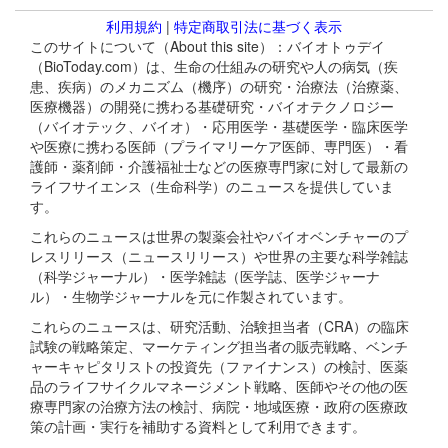
利用規約
|
特定商取引法に基づく表示
このサイトについて（About this site）：バイオトゥデイ
（BioToday.com）は、生命の仕組みの研究や人の病気（疾
患、疾病）のメカニズム（機序）の研究・治療法（治療薬、
医療機器）の開発に携わる基礎研究・バイオテクノロジー
（バイオテック、バイオ）・応用医学・基礎医学・臨床医学
や医療に携わる医師（プライマリーケア医師、専門医）・看
護師・薬剤師・介護福祉士などの医療専門家に対して最新の
ライフサイエンス（生命科学）のニュースを提供していま
す。
これらのニュースは世界の製薬会社やバイオベンチャーのプ
レスリリース（ニュースリリース）や世界の主要な科学雑誌
（科学ジャーナル）・医学雑誌（医学誌、医学ジャーナ
ル）・生物学ジャーナルを元に作製されています。
これらのニュースは、研究活動、治験担当者（CRA）の臨床
試験の戦略策定、マーケティング担当者の販売戦略、ベンチ
ャーキャピタリストの投資先（ファイナンス）の検討、医薬
品のライフサイクルマネージメント戦略、医師やその他の医
療専門家の治療方法の検討、病院・地域医療・政府の医療政
策の計画・実行を補助する資料として利用できます。