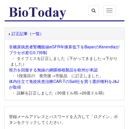
Toggle
navigation
訂正記事（一覧）
非糖尿病患者腎機能値eGFR年換算低下をBayerのKerendiaが
プラセボ差引0.7抑制
・ タイプミスを訂正しました（下がってきました→下がり
ました）
視力を回復する無線の網膜移植製品を欧州が承認
・ 1段落目の 発売後→市販品 に訂正しました。
体内仕立て免疫疾患治療CAR-TのSail社を買う選択権利をJ&J
が取得
・ 誤解を訂正しました（30億ドル弱→26億ドル弱）
登録メールアドレスとパスワードを入力して「ログイン」ボ
タンをクリックしてください。