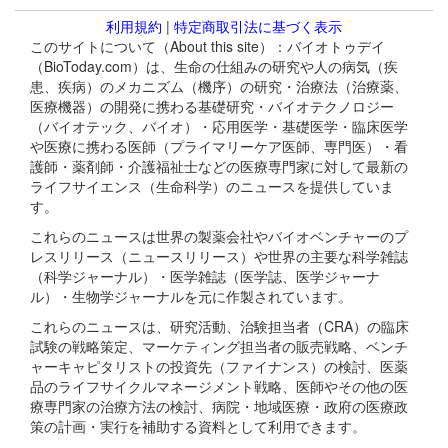
利用規約
|
特定商取引法に基づく表示
このサイトについて（About this site）：バイオトゥデイ
（BioToday.com）は、生命の仕組みの研究や人の病気（疾
患、疾病）のメカニズム（機序）の研究・治療法（治療薬、
医療機器）の開発に携わる基礎研究・バイオテクノロジー
（バイオテック、バイオ）・応用医学・基礎医学・臨床医学
や医療に携わる医師（プライマリーケア医師、専門医）・看
護師・薬剤師・介護福祉士などの医療専門家に対して最新の
ライフサイエンス（生命科学）のニュースを提供していま
す。
これらのニュースは世界の製薬会社やバイオベンチャーのプ
レスリリース（ニュースリリース）や世界の主要な科学雑誌
（科学ジャーナル）・医学雑誌（医学誌、医学ジャーナ
ル）・生物学ジャーナルを元に作製されています。
これらのニュースは、研究活動、治験担当者（CRA）の臨床
試験の戦略策定、マーケティング担当者の販売戦略、ベンチ
ャーキャピタリストの投資先（ファイナンス）の検討、医薬
品のライフサイクルマネージメント戦略、医師やその他の医
療専門家の治療方法の検討、病院・地域医療・政府の医療政
策の計画・実行を補助する資料として利用できます。