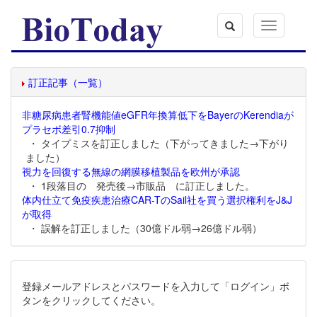
Toggle
navigation
訂正記事（一覧）
非糖尿病患者腎機能値eGFR年換算低下をBayerのKerendiaが
プラセボ差引0.7抑制
・ タイプミスを訂正しました（下がってきました→下がり
ました）
視力を回復する無線の網膜移植製品を欧州が承認
・ 1段落目の 発売後→市販品 に訂正しました。
体内仕立て免疫疾患治療CAR-TのSail社を買う選択権利をJ&J
が取得
・ 誤解を訂正しました（30億ドル弱→26億ドル弱）
登録メールアドレスとパスワードを入力して「ログイン」ボ
タンをクリックしてください。