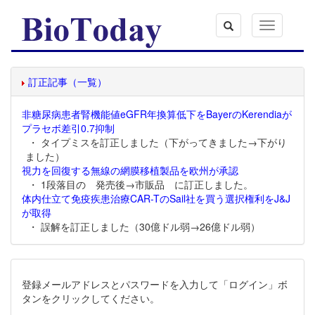
Toggle
navigation
訂正記事（一覧）
非糖尿病患者腎機能値eGFR年換算低下をBayerのKerendiaが
プラセボ差引0.7抑制
・ タイプミスを訂正しました（下がってきました→下がり
ました）
視力を回復する無線の網膜移植製品を欧州が承認
・ 1段落目の 発売後→市販品 に訂正しました。
体内仕立て免疫疾患治療CAR-TのSail社を買う選択権利をJ&J
が取得
・ 誤解を訂正しました（30億ドル弱→26億ドル弱）
登録メールアドレスとパスワードを入力して「ログイン」ボ
タンをクリックしてください。