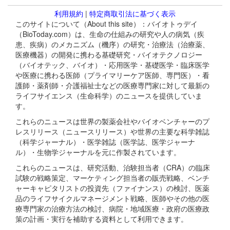
利用規約
|
特定商取引法に基づく表示
このサイトについて（About this site）：バイオトゥデイ
（BioToday.com）は、生命の仕組みの研究や人の病気（疾
患、疾病）のメカニズム（機序）の研究・治療法（治療薬、
医療機器）の開発に携わる基礎研究・バイオテクノロジー
（バイオテック、バイオ）・応用医学・基礎医学・臨床医学
や医療に携わる医師（プライマリーケア医師、専門医）・看
護師・薬剤師・介護福祉士などの医療専門家に対して最新の
ライフサイエンス（生命科学）のニュースを提供していま
す。
これらのニュースは世界の製薬会社やバイオベンチャーのプ
レスリリース（ニュースリリース）や世界の主要な科学雑誌
（科学ジャーナル）・医学雑誌（医学誌、医学ジャーナ
ル）・生物学ジャーナルを元に作製されています。
これらのニュースは、研究活動、治験担当者（CRA）の臨床
試験の戦略策定、マーケティング担当者の販売戦略、ベンチ
ャーキャピタリストの投資先（ファイナンス）の検討、医薬
品のライフサイクルマネージメント戦略、医師やその他の医
療専門家の治療方法の検討、病院・地域医療・政府の医療政
策の計画・実行を補助する資料として利用できます。