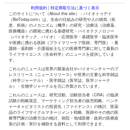
利用規約
|
特定商取引法に基づく表示
このサイトについて（About this site）：バイオトゥデイ
（BioToday.com）は、生命の仕組みの研究や人の病気（疾
患、疾病）のメカニズム（機序）の研究・治療法（治療薬、
医療機器）の開発に携わる基礎研究・バイオテクノロジー
（バイオテック、バイオ）・応用医学・基礎医学・臨床医学
や医療に携わる医師（プライマリーケア医師、専門医）・看
護師・薬剤師・介護福祉士などの医療専門家に対して最新の
ライフサイエンス（生命科学）のニュースを提供していま
す。
これらのニュースは世界の製薬会社やバイオベンチャーのプ
レスリリース（ニュースリリース）や世界の主要な科学雑誌
（科学ジャーナル）・医学雑誌（医学誌、医学ジャーナ
ル）・生物学ジャーナルを元に作製されています。
これらのニュースは、研究活動、治験担当者（CRA）の臨床
試験の戦略策定、マーケティング担当者の販売戦略、ベンチ
ャーキャピタリストの投資先（ファイナンス）の検討、医薬
品のライフサイクルマネージメント戦略、医師やその他の医
療専門家の治療方法の検討、病院・地域医療・政府の医療政
策の計画・実行を補助する資料として利用できます。