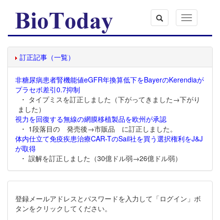
Toggle
navigation
訂正記事（一覧）
非糖尿病患者腎機能値eGFR年換算低下をBayerのKerendiaが
プラセボ差引0.7抑制
・ タイプミスを訂正しました（下がってきました→下がり
ました）
視力を回復する無線の網膜移植製品を欧州が承認
・ 1段落目の 発売後→市販品 に訂正しました。
体内仕立て免疫疾患治療CAR-TのSail社を買う選択権利をJ&J
が取得
・ 誤解を訂正しました（30億ドル弱→26億ドル弱）
登録メールアドレスとパスワードを入力して「ログイン」ボ
タンをクリックしてください。