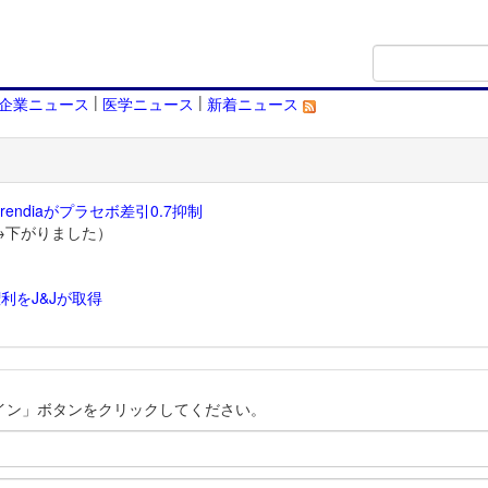
|
|
企業ニュース
医学ニュース
新着ニュース
endiaがプラセボ差引0.7抑制
→下がりました）
利をJ&Jが取得
）
イン」ボタンをクリックしてください。