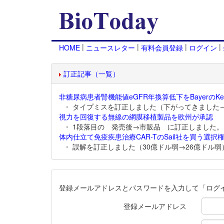
|
|
|
|
HOME
ニュースレター
有料会員登録
ログイン
訂正記事（一覧）
非糖尿病患者腎機能値eGFR年換算低下をBayerのKer
・ タイプミスを訂正しました（下がってきました
視力を回復する無線の網膜移植製品を欧州が承認
・ 1段落目の 発売後→市販品 に訂正しました。
体内仕立て免疫疾患治療CAR-TのSail社を買う選択権
・ 誤解を訂正しました（30億ドル弱→26億ドル弱
登録メールアドレスとパスワードを入力して「ログ
登録メールアドレス