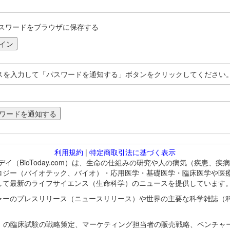
スワードをブラウザに保存する
スを入力して「パスワードを通知する」ボタンをクリックしてください
利用規約
|
特定商取引法に基づく表示
バイオトゥデイ（BioToday.com）は、生命の仕組みの研究や人の病気（
ロジー（バイオテック、バイオ）・応用医学・基礎医学・臨床医学や医
して最新のライフサイエンス（生命科学）のニュースを提供しています
ャーのプレスリリース（ニュースリリース）や世界の主要な科学雑誌（
A）の臨床試験の戦略策定、マーケティング担当者の販売戦略、ベンチャ