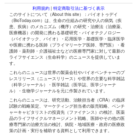
利用規約
|
特定商取引法に基づく表示
このサイトについて（About this site）：バイオトゥデイ
（BioToday.com）は、生命の仕組みの研究や人の病気（疾
患、疾病）のメカニズム（機序）の研究・治療法（治療薬、
医療機器）の開発に携わる基礎研究・バイオテクノロジー
（バイオテック、バイオ）・応用医学・基礎医学・臨床医学
や医療に携わる医師（プライマリーケア医師、専門医）・看
護師・薬剤師・介護福祉士などの医療専門家に対して最新の
ライフサイエンス（生命科学）のニュースを提供していま
す。
これらのニュースは世界の製薬会社やバイオベンチャーのプ
レスリリース（ニュースリリース）や世界の主要な科学雑誌
（科学ジャーナル）・医学雑誌（医学誌、医学ジャーナ
ル）・生物学ジャーナルを元に作製されています。
これらのニュースは、研究活動、治験担当者（CRA）の臨床
試験の戦略策定、マーケティング担当者の販売戦略、ベンチ
ャーキャピタリストの投資先（ファイナンス）の検討、医薬
品のライフサイクルマネージメント戦略、医師やその他の医
療専門家の治療方法の検討、病院・地域医療・政府の医療政
策の計画・実行を補助する資料として利用できます。