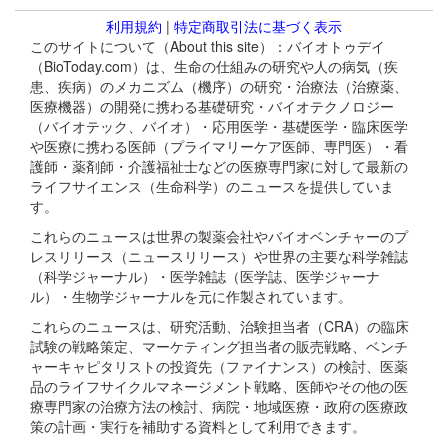
利用規約
|
特定商取引法に基づく表示
このサイトについて（About this site）：バイオトゥデイ
（BioToday.com）は、生命の仕組みの研究や人の病気（疾
患、疾病）のメカニズム（機序）の研究・治療法（治療薬、
医療機器）の開発に携わる基礎研究・バイオテクノロジー
（バイオテック、バイオ）・応用医学・基礎医学・臨床医学
や医療に携わる医師（プライマリーケア医師、専門医）・看
護師・薬剤師・介護福祉士などの医療専門家に対して最新の
ライフサイエンス（生命科学）のニュースを提供していま
す。
これらのニュースは世界の製薬会社やバイオベンチャーのプ
レスリリース（ニュースリリース）や世界の主要な科学雑誌
（科学ジャーナル）・医学雑誌（医学誌、医学ジャーナ
ル）・生物学ジャーナルを元に作製されています。
これらのニュースは、研究活動、治験担当者（CRA）の臨床
試験の戦略策定、マーケティング担当者の販売戦略、ベンチ
ャーキャピタリストの投資先（ファイナンス）の検討、医薬
品のライフサイクルマネージメント戦略、医師やその他の医
療専門家の治療方法の検討、病院・地域医療・政府の医療政
策の計画・実行を補助する資料として利用できます。