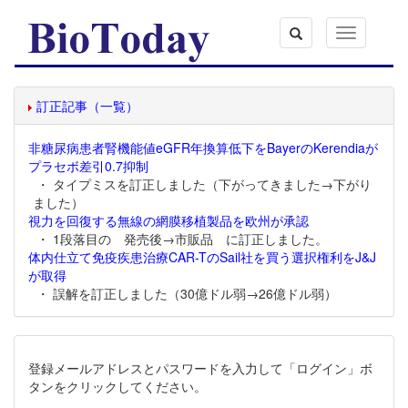
Toggle
navigation
訂正記事（一覧）
非糖尿病患者腎機能値eGFR年換算低下をBayerのKerendiaが
プラセボ差引0.7抑制
・ タイプミスを訂正しました（下がってきました→下がり
ました）
視力を回復する無線の網膜移植製品を欧州が承認
・ 1段落目の 発売後→市販品 に訂正しました。
体内仕立て免疫疾患治療CAR-TのSail社を買う選択権利をJ&J
が取得
・ 誤解を訂正しました（30億ドル弱→26億ドル弱）
登録メールアドレスとパスワードを入力して「ログイン」ボ
タンをクリックしてください。