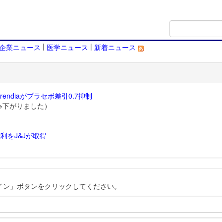
|
|
企業ニュース
医学ニュース
新着ニュース
endiaがプラセボ差引0.7抑制
→下がりました）
利をJ&Jが取得
）
イン」ボタンをクリックしてください。