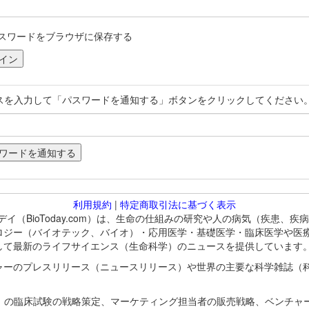
スワードをブラウザに保存する
スを入力して「パスワードを通知する」ボタンをクリックしてください
利用規約
|
特定商取引法に基づく表示
バイオトゥデイ（BioToday.com）は、生命の仕組みの研究や人の病気（
ロジー（バイオテック、バイオ）・応用医学・基礎医学・臨床医学や医
して最新のライフサイエンス（生命科学）のニュースを提供しています
ャーのプレスリリース（ニュースリリース）や世界の主要な科学雑誌（
A）の臨床試験の戦略策定、マーケティング担当者の販売戦略、ベンチャ