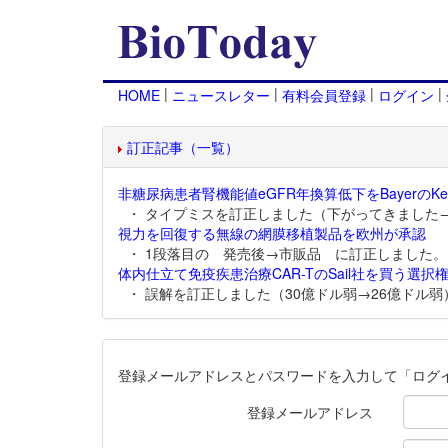
|
|
|
|
HOME
ニュースレター
有料会員登録
ログイン
訂正記事（一覧）
非糖尿病患者腎機能値eGFR年換算低下をBayerのKer
・ タイプミスを訂正しました（下がってきました
視力を回復する無線の網膜移植製品を欧州が承認
・ 1段落目の 発売後→市販品 に訂正しました。
体内仕立て免疫疾患治療CAR-TのSail社を買う選択権
・ 誤解を訂正しました（30億ドル弱→26億ドル弱
登録メールアドレスとパスワードを入力して「ログ
登録メールアドレス