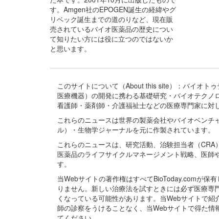
す。Amgen社のEPOGEN誕生の経緯やグ
リベック誕生までの道のりなど、現在販
売されているバイオ医薬品の歴史につい
て知りたい方には役に立つのではないか
と思います。
このサイトについて（About this site）：
医療機器）の開発に携わる基礎研究・バイオテクノ
看護師・薬剤師・介護福祉士などの医療専門家に対
これらのニュースは世界の製薬会社やバイオベンチ
ル）・生物学ジャーナルを元に作製されています。
これらのニュースは、研究活動、治験担当者（CR
医薬品のライフサイクルマネージメント戦略、医師
す。
当Webサイトの著作権はすべてBioToday.c
りません。新しい治療法を試すときには必ず医療専
くなっている可能性があります。当Webサイトで
師の診察をうけることなく、当Webサイトで得た
てください。