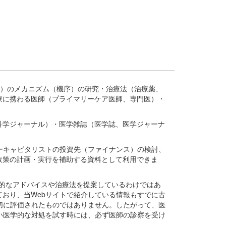
疾患、疾病）のメカニズム（機序）の研究・治療法（治療薬、
療に携わる医師（プライマリーケア医師、専門医）・
。
科学ジャーナル）・医学雑誌（医学誌、医学ジャーナ
ーキャピタリストの投資先（ファイナンス）の検討、
政策の計画・実行を補助する資料として利用できま
医学的なアドバイスや治療法を提案しているわけではあ
おり、当Webサイトで紹介している情報もすでに古
切に評価されたものではありません。したがって、医
い医学的な対処を試す時には、必ず医師の診察を受け