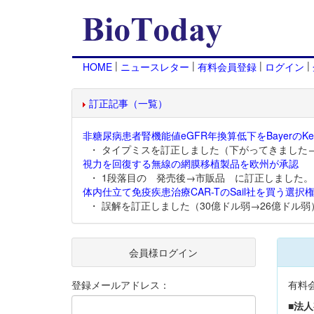
|
|
|
|
HOME
ニュースレター
有料会員登録
ログイン
訂正記事（一覧）
非糖尿病患者腎機能値eGFR年換算低下をBayerのKer
・ タイプミスを訂正しました（下がってきました
視力を回復する無線の網膜移植製品を欧州が承認
・ 1段落目の 発売後→市販品 に訂正しました。
体内仕立て免疫疾患治療CAR-TのSail社を買う選択権
・ 誤解を訂正しました（30億ドル弱→26億ドル弱
会員様ログイン
登録メールアドレス：
有料
■法