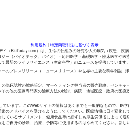
利用規約
|
特定商取引法に基づく表示
バイオトゥデイ（BioToday.com）は、生命の仕組みの研究や人の病気（
ロジー（バイオテック、バイオ）・応用医学・基礎医学・臨床医学や医
して最新のライフサイエンス（生命科学）のニュースを提供しています
ャーのプレスリリース（ニュースリリース）や世界の主要な科学雑誌（
A）の臨床試験の戦略策定、マーケティング担当者の販売戦略、ベンチャ
やその他の医療専門家の治療方法の検討、病院・地域医療・政府の医療
omが保有しています。このWebサイトの情報はあくまでも一般的なもので、
門家のアドバイスを受けるようにしてください。医療情報は日々変化して
紹介しているサプリメント、健康食品等は必ずしも厚生労働省によって適
情報をご自身の診断、治療、予防等に使用するのはやめてください。新し