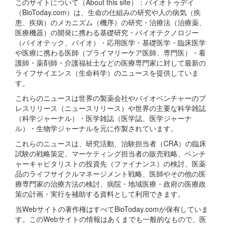
このサイトについて（About this site）：バイオトゥデイ
（BioToday.com）は、生命の仕組みの研究や人の病気（疾
患、疾病）のメカニズム（機序）の研究・治療法（治療薬、
医療機器）の開発に携わる基礎研究・バイオテクノロジー
（バイオテック、バイオ）・応用医学・基礎医学・臨床医学
や医療に携わる医師（プライマリーケア医師、専門医）・看
護師・薬剤師・介護福祉士などの医療専門家に対して最新の
ライフサイエンス（生命科学）のニュースを提供していま
す。
これらのニュースは世界の製薬会社やバイオベンチャーのプ
レスリリース（ニュースリリース）や世界の主要な科学雑誌
（科学ジャーナル）・医学雑誌（医学誌、医学ジャーナ
ル）・生物学ジャーナルを元に作製されています。
これらのニュースは、研究活動、治験担当者（CRA）の臨床
試験の戦略策定、マーケティング担当者の販売戦略、ベンチ
ャーキャピタリストの投資先（ファイナンス）の検討、医薬
品のライフサイクルマネージメント戦略、医師やその他の医
療専門家の治療方法の検討、病院・地域医療・政府の医療政
策の計画・実行を補助する資料として利用できます。
当Webサイトの著作権はすべてBioToday.comが保有していま
す。このWebサイトの情報はあくまでも一般的なもので、医