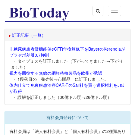
Toggle
navigation
訂正記事（一覧）
非糖尿病患者腎機能値eGFR年換算低下をBayerのKerendiaが
プラセボ差引0.7抑制
・ タイプミスを訂正しました（下がってきました→下がり
ました）
視力を回復する無線の網膜移植製品を欧州が承認
・ 1段落目の 発売後→市販品 に訂正しました。
体内仕立て免疫疾患治療CAR-TのSail社を買う選択権利をJ&J
が取得
・ 誤解を訂正しました（30億ドル弱→26億ドル弱）
有料会員登録について
有料会員は「法人有料会員」と「個人有料会員」の2種類あり