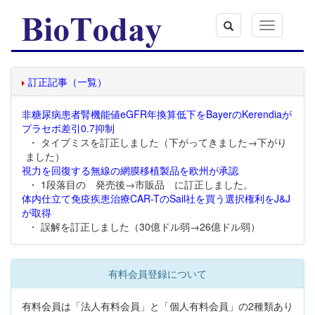
Toggle
navigation
訂正記事（一覧）
非糖尿病患者腎機能値eGFR年換算低下をBayerのKerendiaが
プラセボ差引0.7抑制
・ タイプミスを訂正しました（下がってきました→下がり
ました）
視力を回復する無線の網膜移植製品を欧州が承認
・ 1段落目の 発売後→市販品 に訂正しました。
体内仕立て免疫疾患治療CAR-TのSail社を買う選択権利をJ&J
が取得
・ 誤解を訂正しました（30億ドル弱→26億ドル弱）
有料会員登録について
有料会員は「法人有料会員」と「個人有料会員」の2種類あり