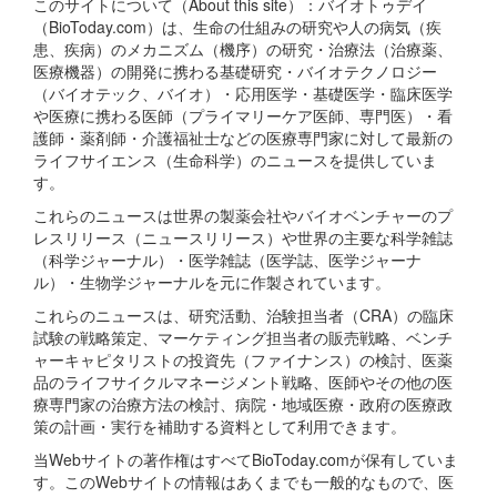
このサイトについて（About this site）：バイオトゥデイ
（BioToday.com）は、生命の仕組みの研究や人の病気（疾
患、疾病）のメカニズム（機序）の研究・治療法（治療薬、
医療機器）の開発に携わる基礎研究・バイオテクノロジー
（バイオテック、バイオ）・応用医学・基礎医学・臨床医学
や医療に携わる医師（プライマリーケア医師、専門医）・看
護師・薬剤師・介護福祉士などの医療専門家に対して最新の
ライフサイエンス（生命科学）のニュースを提供していま
す。
これらのニュースは世界の製薬会社やバイオベンチャーのプ
レスリリース（ニュースリリース）や世界の主要な科学雑誌
（科学ジャーナル）・医学雑誌（医学誌、医学ジャーナ
ル）・生物学ジャーナルを元に作製されています。
これらのニュースは、研究活動、治験担当者（CRA）の臨床
試験の戦略策定、マーケティング担当者の販売戦略、ベンチ
ャーキャピタリストの投資先（ファイナンス）の検討、医薬
品のライフサイクルマネージメント戦略、医師やその他の医
療専門家の治療方法の検討、病院・地域医療・政府の医療政
策の計画・実行を補助する資料として利用できます。
当Webサイトの著作権はすべてBioToday.comが保有していま
す。このWebサイトの情報はあくまでも一般的なもので、医