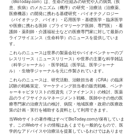
（BioToday.com）は、生命の仕組みの研究や人の病気（疾
患、疾病）のメカニズム（機序）の研究・治療法（治療薬、
医療機器）の開発に携わる基礎研究・バイオテクノロジー
（バイオテック、バイオ）・応用医学・基礎医学・臨床医学
や医療に携わる医師（プライマリーケア医師、専門医）・看
護師・薬剤師・介護福祉士などの医療専門家に対して最新の
ライフサイエンス（生命科学）のニュースを提供していま
す。
これらのニュースは世界の製薬会社やバイオベンチャーのプ
レスリリース（ニュースリリース）や世界の主要な科学雑誌
（科学ジャーナル）・医学雑誌（医学誌、医学ジャーナ
ル）・生物学ジャーナルを元に作製されています。
これらのニュースは、研究活動、治験担当者（CRA）の臨床
試験の戦略策定、マーケティング担当者の販売戦略、ベンチ
ャーキャピタリストの投資先（ファイナンス）の検討、医薬
品のライフサイクルマネージメント戦略、医師やその他の医
療専門家の治療方法の検討、病院・地域医療・政府の医療政
策の計画・実行を補助する資料として利用できます。
当Webサイトの著作権はすべてBioToday.comが保有していま
す。このWebサイトの情報はあくまでも一般的なもので、医
学的なアドバイスや治療法を提案しているわけではありませ