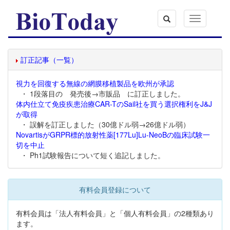
Toggle
navigation
訂正記事（一覧）
視力を回復する無線の網膜移植製品を欧州が承認
・ 1段落目の 発売後→市販品 に訂正しました。
体内仕立て免疫疾患治療CAR-TのSail社を買う選択権利をJ&J
が取得
・ 誤解を訂正しました（30億ドル弱→26億ドル弱）
NovartisがGRPR標的放射性薬[177Lu]Lu-NeoBの臨床試験一
切を中止
・ Ph1試験報告について短く追記しました。
有料会員登録について
有料会員は「法人有料会員」と「個人有料会員」の2種類あり
ます。