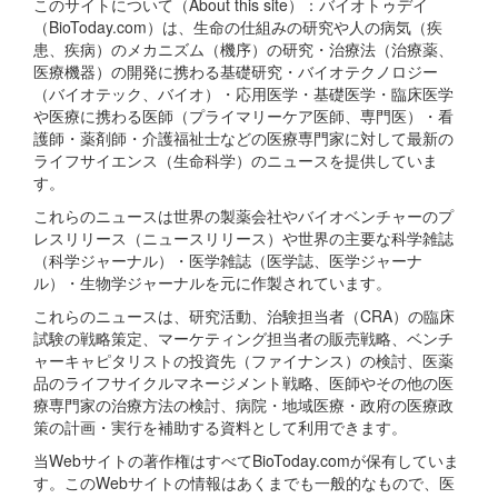
このサイトについて（About this site）：バイオトゥデイ
（BioToday.com）は、生命の仕組みの研究や人の病気（疾
患、疾病）のメカニズム（機序）の研究・治療法（治療薬、
医療機器）の開発に携わる基礎研究・バイオテクノロジー
（バイオテック、バイオ）・応用医学・基礎医学・臨床医学
や医療に携わる医師（プライマリーケア医師、専門医）・看
護師・薬剤師・介護福祉士などの医療専門家に対して最新の
ライフサイエンス（生命科学）のニュースを提供していま
す。
これらのニュースは世界の製薬会社やバイオベンチャーのプ
レスリリース（ニュースリリース）や世界の主要な科学雑誌
（科学ジャーナル）・医学雑誌（医学誌、医学ジャーナ
ル）・生物学ジャーナルを元に作製されています。
これらのニュースは、研究活動、治験担当者（CRA）の臨床
試験の戦略策定、マーケティング担当者の販売戦略、ベンチ
ャーキャピタリストの投資先（ファイナンス）の検討、医薬
品のライフサイクルマネージメント戦略、医師やその他の医
療専門家の治療方法の検討、病院・地域医療・政府の医療政
策の計画・実行を補助する資料として利用できます。
当Webサイトの著作権はすべてBioToday.comが保有していま
す。このWebサイトの情報はあくまでも一般的なもので、医