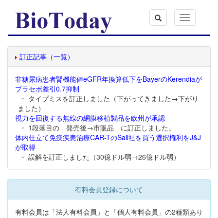
Toggle
navigation
訂正記事（一覧）
非糖尿病患者腎機能値eGFR年換算低下をBayerのKerendiaが
プラセボ差引0.7抑制
・ タイプミスを訂正しました（下がってきました→下がり
ました）
視力を回復する無線の網膜移植製品を欧州が承認
・ 1段落目の 発売後→市販品 に訂正しました。
体内仕立て免疫疾患治療CAR-TのSail社を買う選択権利をJ&J
が取得
・ 誤解を訂正しました（30億ドル弱→26億ドル弱）
有料会員登録について
有料会員は「法人有料会員」と「個人有料会員」の2種類あり