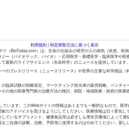
利用規約
|
特定商取引法に基づく表示
バイオトゥデイ（BioToday.com）は、生命の仕組みの研究や人の病気（
ロジー（バイオテック、バイオ）・応用医学・基礎医学・臨床医学や医
して最新のライフサイエンス（生命科学）のニュースを提供しています
ャーのプレスリリース（ニュースリリース）や世界の主要な科学雑誌（
A）の臨床試験の戦略策定、マーケティング担当者の販売戦略、ベンチャ
やその他の医療専門家の治療方法の検討、病院・地域医療・政府の医療
omが保有しています。このWebサイトの情報はあくまでも一般的なもので、
門家のアドバイスを受けるようにしてください。医療情報は日々変化して
紹介しているサプリメント、健康食品等は必ずしも厚生労働省によって適
情報をご自身の診断、治療、予防等に使用するのはやめてください。新し