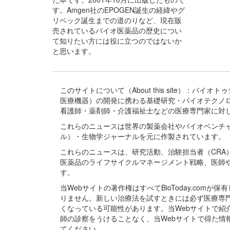
す。Amgen社のEPOGEN誕生の経緯やグ
リベック誕生までの道のりなど、現在販
売されているバイオ医薬品の歴史につい
て知りたい方には役に立つのではないか
と思います。
このサイトについて（About this site）：
医療機器）の開発に携わる基礎研究・バイオテクノ
看護師・薬剤師・介護福祉士などの医療専門家に対
これらのニュースは世界の製薬会社やバイオベンチ
ル）・生物学ジャーナルを元に作製されています。
これらのニュースは、研究活動、治験担当者（CR
医薬品のライフサイクルマネージメント戦略、医師
す。
当Webサイトの著作権はすべてBioToday.c
りません。新しい治療法を試すときには必ず医療専
くなっている可能性があります。当Webサイトで
師の診察をうけることなく、当Webサイトで得た
てください。