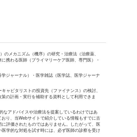
疾患、疾病）のメカニズム（機序）の研究・治療法（治療薬、
療に携わる医師（プライマリーケア医師、専門医）・
。
科学ジャーナル）・医学雑誌（医学誌、医学ジャーナ
ーキャピタリストの投資先（ファイナンス）の検討、
政策の計画・実行を補助する資料として利用できま
医学的なアドバイスや治療法を提案しているわけではあ
おり、当Webサイトで紹介している情報もすでに古
切に評価されたものではありません。したがって、医
い医学的な対処を試す時には、必ず医師の診察を受け