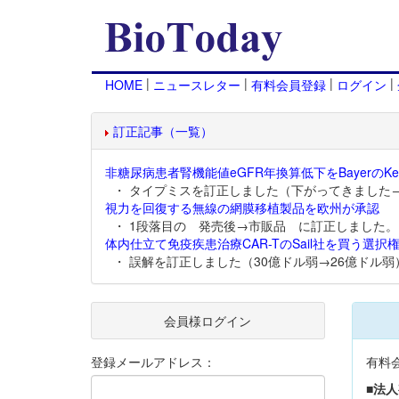
|
|
|
|
HOME
ニュースレター
有料会員登録
ログイン
訂正記事（一覧）
非糖尿病患者腎機能値eGFR年換算低下をBayerのKer
・ タイプミスを訂正しました（下がってきました
視力を回復する無線の網膜移植製品を欧州が承認
・ 1段落目の 発売後→市販品 に訂正しました。
体内仕立て免疫疾患治療CAR-TのSail社を買う選択権
・ 誤解を訂正しました（30億ドル弱→26億ドル弱
会員様ログイン
登録メールアドレス：
有料
■法