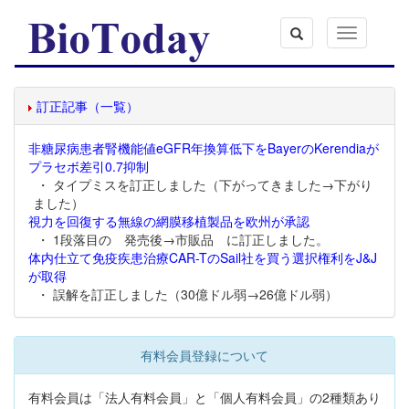
Toggle
navigation
訂正記事（一覧）
非糖尿病患者腎機能値eGFR年換算低下をBayerのKerendiaが
プラセボ差引0.7抑制
・ タイプミスを訂正しました（下がってきました→下がり
ました）
視力を回復する無線の網膜移植製品を欧州が承認
・ 1段落目の 発売後→市販品 に訂正しました。
体内仕立て免疫疾患治療CAR-TのSail社を買う選択権利をJ&J
が取得
・ 誤解を訂正しました（30億ドル弱→26億ドル弱）
有料会員登録について
有料会員は「法人有料会員」と「個人有料会員」の2種類あり