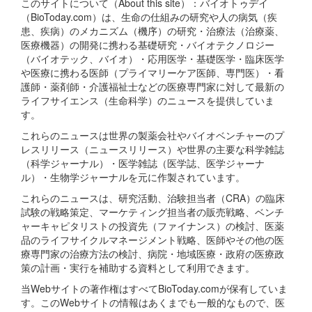
このサイトについて（About this site）：バイオトゥデイ
（BioToday.com）は、生命の仕組みの研究や人の病気（疾
患、疾病）のメカニズム（機序）の研究・治療法（治療薬、
医療機器）の開発に携わる基礎研究・バイオテクノロジー
（バイオテック、バイオ）・応用医学・基礎医学・臨床医学
や医療に携わる医師（プライマリーケア医師、専門医）・看
護師・薬剤師・介護福祉士などの医療専門家に対して最新の
ライフサイエンス（生命科学）のニュースを提供していま
す。
これらのニュースは世界の製薬会社やバイオベンチャーのプ
レスリリース（ニュースリリース）や世界の主要な科学雑誌
（科学ジャーナル）・医学雑誌（医学誌、医学ジャーナ
ル）・生物学ジャーナルを元に作製されています。
これらのニュースは、研究活動、治験担当者（CRA）の臨床
試験の戦略策定、マーケティング担当者の販売戦略、ベンチ
ャーキャピタリストの投資先（ファイナンス）の検討、医薬
品のライフサイクルマネージメント戦略、医師やその他の医
療専門家の治療方法の検討、病院・地域医療・政府の医療政
策の計画・実行を補助する資料として利用できます。
当Webサイトの著作権はすべてBioToday.comが保有していま
す。このWebサイトの情報はあくまでも一般的なもので、医