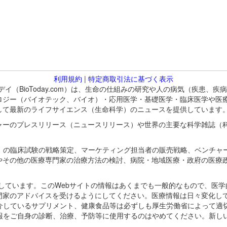
利用規約
|
特定商取引法に基づく表示
バイオトゥデイ（BioToday.com）は、生命の仕組みの研究や人の病気（
ロジー（バイオテック、バイオ）・応用医学・基礎医学・臨床医学や医
して最新のライフサイエンス（生命科学）のニュースを提供しています
ャーのプレスリリース（ニュースリリース）や世界の主要な科学雑誌（
A）の臨床試験の戦略策定、マーケティング担当者の販売戦略、ベンチャ
やその他の医療専門家の治療方法の検討、病院・地域医療・政府の医療
omが保有しています。このWebサイトの情報はあくまでも一般的なもので、
門家のアドバイスを受けるようにしてください。医療情報は日々変化して
紹介しているサプリメント、健康食品等は必ずしも厚生労働省によって適
情報をご自身の診断、治療、予防等に使用するのはやめてください。新し