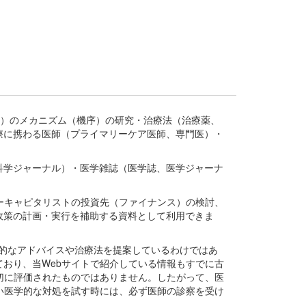
疾患、疾病）のメカニズム（機序）の研究・治療法（治療薬、
療に携わる医師（プライマリーケア医師、専門医）・
。
科学ジャーナル）・医学雑誌（医学誌、医学ジャーナ
ーキャピタリストの投資先（ファイナンス）の検討、
政策の計画・実行を補助する資料として利用できま
医学的なアドバイスや治療法を提案しているわけではあ
おり、当Webサイトで紹介している情報もすでに古
切に評価されたものではありません。したがって、医
い医学的な対処を試す時には、必ず医師の診察を受け