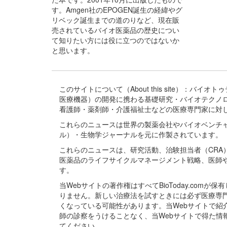
す。Amgen社のEPOGEN誕生の経緯やグ
リベック誕生までの道のりなど、現在販
売されているバイオ医薬品の歴史につい
て知りたい方には役に立つのではないか
と思います。
このサイトについて（About this site）：
医療機器）の開発に携わる基礎研究・バイオテクノ
看護師・薬剤師・介護福祉士などの医療専門家に対
これらのニュースは世界の製薬会社やバイオベンチ
ル）・生物学ジャーナルを元に作製されています。
これらのニュースは、研究活動、治験担当者（CR
医薬品のライフサイクルマネージメント戦略、医師
す。
当Webサイトの著作権はすべてBioToday.c
りません。新しい治療法を試すときには必ず医療専
くなっている可能性があります。当Webサイトで
師の診察をうけることなく、当Webサイトで得た
てください。