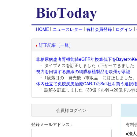
|
|
|
|
HOME
ニュースレター
有料会員登録
ログイン
訂正記事（一覧）
非糖尿病患者腎機能値eGFR年換算低下をBayerのKer
・ タイプミスを訂正しました（下がってきました
視力を回復する無線の網膜移植製品を欧州が承認
・ 1段落目の 発売後→市販品 に訂正しました。
体内仕立て免疫疾患治療CAR-TのSail社を買う選択権
・ 誤解を訂正しました（30億ドル弱→26億ドル弱
会員様ログイン
登録メールアドレス：
有料
■法