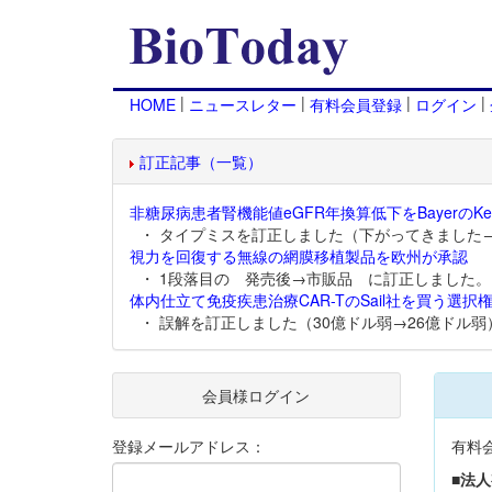
|
|
|
|
HOME
ニュースレター
有料会員登録
ログイン
訂正記事（一覧）
非糖尿病患者腎機能値eGFR年換算低下をBayerのKer
・ タイプミスを訂正しました（下がってきました
視力を回復する無線の網膜移植製品を欧州が承認
・ 1段落目の 発売後→市販品 に訂正しました。
体内仕立て免疫疾患治療CAR-TのSail社を買う選択権
・ 誤解を訂正しました（30億ドル弱→26億ドル弱
会員様ログイン
登録メールアドレス：
有料
■法