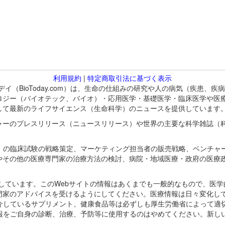
利用規約
|
特定商取引法に基づく表示
バイオトゥデイ（BioToday.com）は、生命の仕組みの研究や人の病気（
ロジー（バイオテック、バイオ）・応用医学・基礎医学・臨床医学や医
して最新のライフサイエンス（生命科学）のニュースを提供しています
ャーのプレスリリース（ニュースリリース）や世界の主要な科学雑誌（
A）の臨床試験の戦略策定、マーケティング担当者の販売戦略、ベンチャ
やその他の医療専門家の治療方法の検討、病院・地域医療・政府の医療
omが保有しています。このWebサイトの情報はあくまでも一般的なもので、
門家のアドバイスを受けるようにしてください。医療情報は日々変化して
紹介しているサプリメント、健康食品等は必ずしも厚生労働省によって適
情報をご自身の診断、治療、予防等に使用するのはやめてください。新し