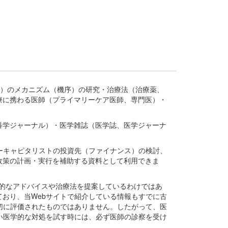
疾患、疾病）のメカニズム（機序）の研究・治療法（治療薬、
療に携わる医師（プライマリーケア医師、専門医）・
。
科学ジャーナル）・医学雑誌（医学誌、医学ジャーナ
ーキャピタリストの投資先（ファイナンス）の検討、
政策の計画・実行を補助する資料として利用できま
医学的なアドバイスや治療法を提案しているわけではあ
おり、当Webサイトで紹介している情報もすでに古
切に評価されたものではありません。したがって、医
い医学的な対処を試す時には、必ず医師の診察を受け