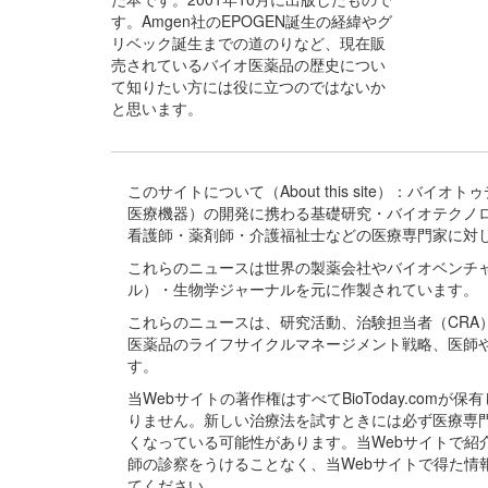
す。Amgen社のEPOGEN誕生の経緯やグ
リベック誕生までの道のりなど、現在販
売されているバイオ医薬品の歴史につい
て知りたい方には役に立つのではないか
と思います。
このサイトについて（About this site）：
医療機器）の開発に携わる基礎研究・バイオテクノ
看護師・薬剤師・介護福祉士などの医療専門家に対
これらのニュースは世界の製薬会社やバイオベンチ
ル）・生物学ジャーナルを元に作製されています。
これらのニュースは、研究活動、治験担当者（CR
医薬品のライフサイクルマネージメント戦略、医師
す。
当Webサイトの著作権はすべてBioToday.c
りません。新しい治療法を試すときには必ず医療専
くなっている可能性があります。当Webサイトで
師の診察をうけることなく、当Webサイトで得た
てください。