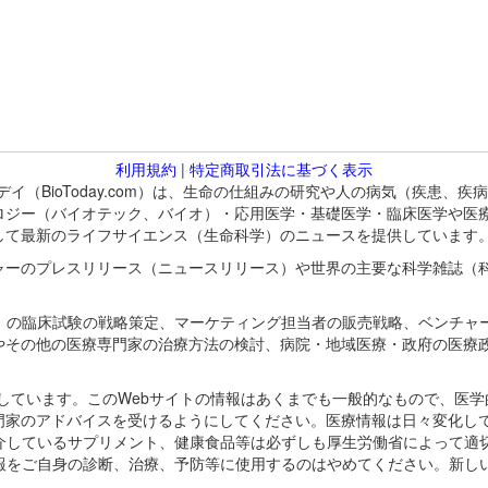
利用規約
|
特定商取引法に基づく表示
バイオトゥデイ（BioToday.com）は、生命の仕組みの研究や人の病気（
ロジー（バイオテック、バイオ）・応用医学・基礎医学・臨床医学や医
して最新のライフサイエンス（生命科学）のニュースを提供しています
ャーのプレスリリース（ニュースリリース）や世界の主要な科学雑誌（
A）の臨床試験の戦略策定、マーケティング担当者の販売戦略、ベンチャ
やその他の医療専門家の治療方法の検討、病院・地域医療・政府の医療
omが保有しています。このWebサイトの情報はあくまでも一般的なもので、
門家のアドバイスを受けるようにしてください。医療情報は日々変化して
紹介しているサプリメント、健康食品等は必ずしも厚生労働省によって適
情報をご自身の診断、治療、予防等に使用するのはやめてください。新し