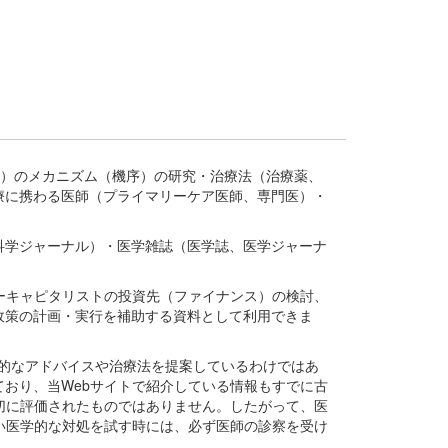
疾患、疾病）のメカニズム（機序）の研究・治療法（治療薬、
療に携わる医師（プライマリーケア医師、専門医）・
。
科学ジャーナル）・医学雑誌（医学誌、医学ジャーナ
ーキャピタリストの投資先（ファイナンス）の検討、
政策の計画・実行を補助する資料として利用できま
医学的なアドバイスや治療法を提案しているわけではあ
おり、当Webサイトで紹介している情報もすでに古
切に評価されたものではありません。したがって、医
い医学的な対処を試す時には、必ず医師の診察を受け