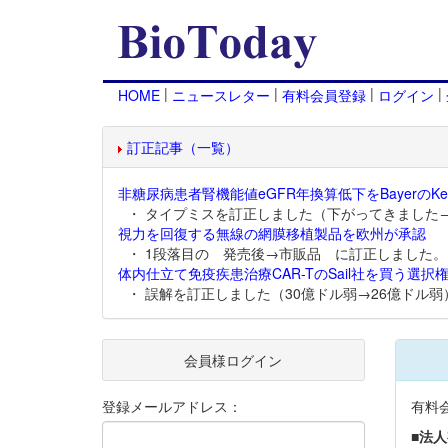
|
|
|
|
HOME
ニュースレター
有料会員登録
ログイン
訂正記事（一覧）
非糖尿病患者腎機能値eGFR年換算低下をBayerのKer
・ タイプミスを訂正しました（下がってきました
視力を回復する無線の網膜移植製品を欧州が承認
・ 1段落目の 発売後→市販品 に訂正しました。
体内仕立て免疫疾患治療CAR-TのSail社を買う選択権
・ 誤解を訂正しました（30億ドル弱→26億ドル弱
会員様ログイン
登録メールアドレス：
有料
■法