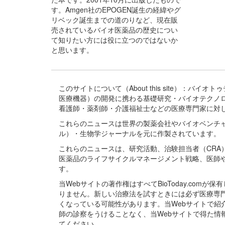
す。Amgen社のEPOGEN誕生の経緯やグ
リベック誕生までの道のりなど、現在販
売されているバイオ医薬品の歴史につい
て知りたい方には役に立つのではないか
と思います。
このサイトについて（About this site）：
医療機器）の開発に携わる基礎研究・バイオテクノ
看護師・薬剤師・介護福祉士などの医療専門家に対
これらのニュースは世界の製薬会社やバイオベンチ
ル）・生物学ジャーナルを元に作製されています。
これらのニュースは、研究活動、治験担当者（CR
医薬品のライフサイクルマネージメント戦略、医師
す。
当Webサイトの著作権はすべてBioToday.c
りません。新しい治療法を試すときには必ず医療専
くなっている可能性があります。当Webサイトで
師の診察をうけることなく、当Webサイトで得た
てください。