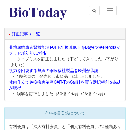
Toggle
navigation
訂正記事（一覧）
非糖尿病患者腎機能値eGFR年換算低下をBayerのKerendiaが
プラセボ差引0.7抑制
・ タイプミスを訂正しました（下がってきました→下がり
ました）
視力を回復する無線の網膜移植製品を欧州が承認
・ 1段落目の 発売後→市販品 に訂正しました。
体内仕立て免疫疾患治療CAR-TのSail社を買う選択権利をJ&J
が取得
・ 誤解を訂正しました（30億ドル弱→26億ドル弱）
有料会員登録について
有料会員は「法人有料会員」と「個人有料会員」の2種類あり