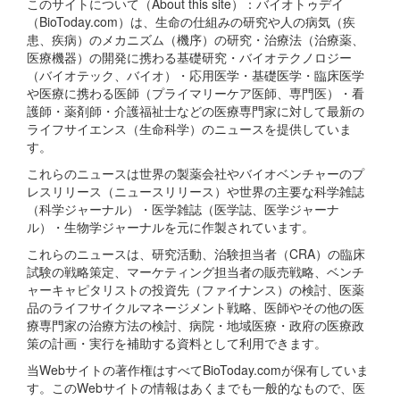
このサイトについて（About this site）：バイオトゥデイ
（BioToday.com）は、生命の仕組みの研究や人の病気（疾
患、疾病）のメカニズム（機序）の研究・治療法（治療薬、
医療機器）の開発に携わる基礎研究・バイオテクノロジー
（バイオテック、バイオ）・応用医学・基礎医学・臨床医学
や医療に携わる医師（プライマリーケア医師、専門医）・看
護師・薬剤師・介護福祉士などの医療専門家に対して最新の
ライフサイエンス（生命科学）のニュースを提供していま
す。
これらのニュースは世界の製薬会社やバイオベンチャーのプ
レスリリース（ニュースリリース）や世界の主要な科学雑誌
（科学ジャーナル）・医学雑誌（医学誌、医学ジャーナ
ル）・生物学ジャーナルを元に作製されています。
これらのニュースは、研究活動、治験担当者（CRA）の臨床
試験の戦略策定、マーケティング担当者の販売戦略、ベンチ
ャーキャピタリストの投資先（ファイナンス）の検討、医薬
品のライフサイクルマネージメント戦略、医師やその他の医
療専門家の治療方法の検討、病院・地域医療・政府の医療政
策の計画・実行を補助する資料として利用できます。
当Webサイトの著作権はすべてBioToday.comが保有していま
す。このWebサイトの情報はあくまでも一般的なもので、医