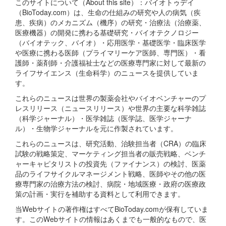
このサイトについて（About this site）：バイオトゥデイ
（BioToday.com）は、生命の仕組みの研究や人の病気（疾
患、疾病）のメカニズム（機序）の研究・治療法（治療薬、
医療機器）の開発に携わる基礎研究・バイオテクノロジー
（バイオテック、バイオ）・応用医学・基礎医学・臨床医学
や医療に携わる医師（プライマリーケア医師、専門医）・看
護師・薬剤師・介護福祉士などの医療専門家に対して最新の
ライフサイエンス（生命科学）のニュースを提供していま
す。
これらのニュースは世界の製薬会社やバイオベンチャーのプ
レスリリース（ニュースリリース）や世界の主要な科学雑誌
（科学ジャーナル）・医学雑誌（医学誌、医学ジャーナ
ル）・生物学ジャーナルを元に作製されています。
これらのニュースは、研究活動、治験担当者（CRA）の臨床
試験の戦略策定、マーケティング担当者の販売戦略、ベンチ
ャーキャピタリストの投資先（ファイナンス）の検討、医薬
品のライフサイクルマネージメント戦略、医師やその他の医
療専門家の治療方法の検討、病院・地域医療・政府の医療政
策の計画・実行を補助する資料として利用できます。
当Webサイトの著作権はすべてBioToday.comが保有していま
す。このWebサイトの情報はあくまでも一般的なもので、医